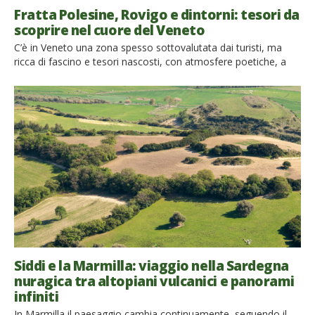
Fratta Polesine, Rovigo e dintorni: tesori da
scoprire nel cuore del Veneto
C’è in Veneto una zona spesso sottovalutata dai turisti, ma
ricca di fascino e tesori nascosti, con atmosfere poetiche, a
tratti ostili ma sempre piene di bellezza. Un viaggio tra Fratta
Polesine, Rovigo, Delta del Po e dintorni è un’esperienza unica,
in cui il passato si intreccia con il presente, e la natura offre
panorami […]
Siddi e la Marmilla: viaggio nella Sardegna
nuragica tra altopiani vulcanici e panorami
infiniti
In Marmilla il paesaggio cambia continuamente, seguendo il