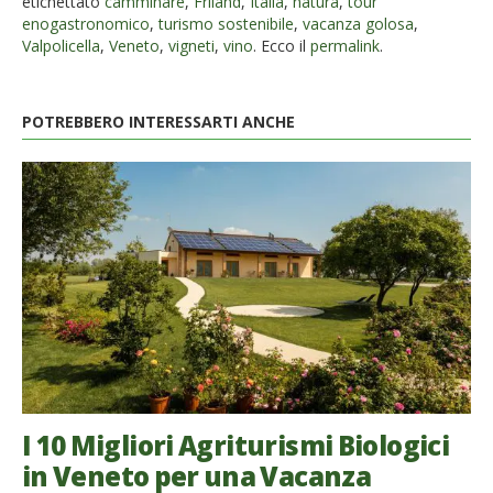
etichettato
camminare
,
Friland
,
Italia
,
natura
,
tour
enogastronomico
,
turismo sostenibile
,
vacanza golosa
,
Valpolicella
,
Veneto
,
vigneti
,
vino
. Ecco il
permalink
.
POTREBBERO INTERESSARTI ANCHE
I 10 Migliori Agriturismi Biologici
in Veneto per una Vacanza