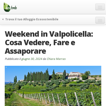
Menu
Salta
al
contenuto
Blog
Trova il tuo Alloggio Ecosostenibile
Offerte Speciali
weekend green
Weekend in Valpolicella:
Regali
itinerari
Cosa Vedere, Fare e
FAQ
curiosità
Assaporare
vivere e viaggiare verde
Chi Siamo
news ed eventi
Partner
Pubblicato il
giugno 30, 2024
da
Chiara Marras
ecohotel
Contatti
rassegna stampa
Italiano
German
English
Spanish