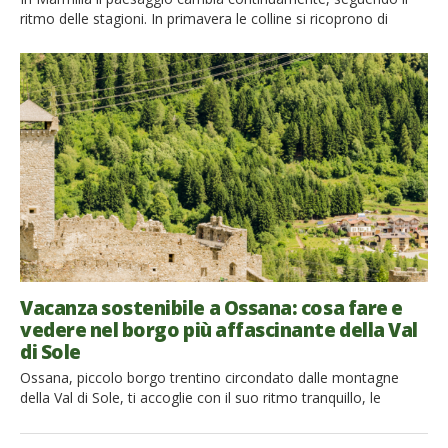
ritmo delle stagioni. In primavera le colline si ricoprono di
papaveri, asfodeli e distese di grano ancora verde. L’estate le
trasforma in un mare giallo, con le spighe di grano mosse dal
maestrale che contrastano con il verde argentato degli ulivi e
con il nero delle rocce […]
Vacanza sostenibile a Ossana: cosa fare e
vedere nel borgo più affascinante della Val
di Sole
Ossana, piccolo borgo trentino circondato dalle montagne
della Val di Sole, ti accoglie con il suo ritmo tranquillo, le
antiche case in pietra, i balconi fioriti e una natura che sembra
abbracciare ogni angolo del paese. Questa gemma,