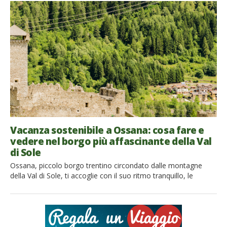
trasforma in un mare giallo, con le spighe di grano mosse dal
maestrale che contrastano con il verde argentato degli ulivi e
con il nero delle rocce […]
Vacanza sostenibile a Ossana: cosa fare e
vedere nel borgo più affascinante della Val
di Sole
Ossana, piccolo borgo trentino circondato dalle montagne
della Val di Sole, ti accoglie con il suo ritmo tranquillo, le
antiche case in pietra, i balconi fioriti e una natura che sembra
abbracciare ogni angolo del paese. Questa gemma,
incastonata tra il Parco Nazionale dello Stelvio e il Parco
Naturale Adamello Brenta, è la destinazione ideale […]