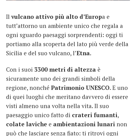
French
Il
vulcano attivo più alto d’Europ
a e
Italiano
tutt’attorno un ambiente unico che regala a
ogni sguardo paesaggi sorprendenti: oggi ti
portiamo alla scoperta del lato più verde della
Sicilia e del suo vulcano, l’
Etna
.
Con i suoi
3300 metri di altezza
è
sicuramente uno dei grandi simboli della
regione, nonché
Patrimonio
UNESCO
. E uno
di quei luoghi che meritano davvero di essere
visti almeno una volta nella vita. Il suo
paesaggio unico fatto di
crateri
fumanti
,
colate
laviche
e
ambientazioni
lunari
non
può che lasciare senza fiato: ti ritrovi ogni