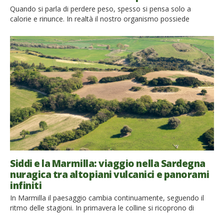
Quando si parla di perdere peso, spesso si pensa solo a
calorie e rinunce. In realtà il nostro organismo possiede
sofisticati meccanismi naturali che regolano il senso di fame e
di sazietà. Alcuni alimenti, soprattutto quelli vegetali, ricchi di
fibre e poco trasformati, possono favorire questi processi e
aiutarci a mangiare in modo più equilibrato. […]
Siddi e la Marmilla: viaggio nella Sardegna
nuragica tra altopiani vulcanici e panorami
infiniti
In Marmilla il paesaggio cambia continuamente, seguendo il
ritmo delle stagioni. In primavera le colline si ricoprono di
papaveri, asfodeli e distese di grano ancora verde. L’estate le