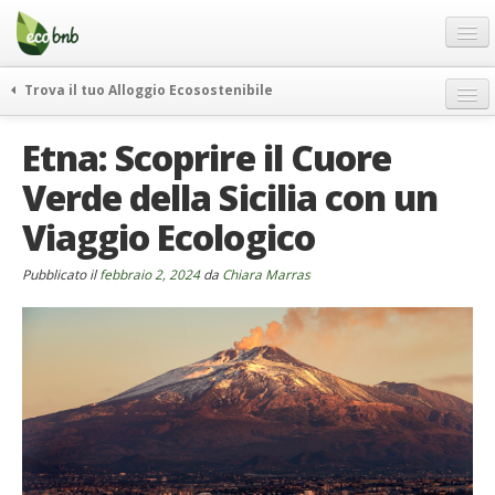
Menu
Salta
al
contenuto
Blog
Trova il tuo Alloggio Ecosostenibile
Offerte Speciali
weekend green
Etna: Scoprire il Cuore
Regali
itinerari
Verde della Sicilia con un
FAQ
curiosità
Viaggio Ecologico
vivere e viaggiare verde
Chi Siamo
news ed eventi
Partner
Pubblicato il
febbraio 2, 2024
da
Chiara Marras
ecohotel
Contatti
rassegna stampa
Italiano
German
English
Spanish