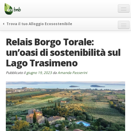
Menu
Salta
al
contenuto
Blog
Trova il tuo Alloggio Ecosostenibile
Offerte Speciali
weekend green
Relais Borgo Torale:
Regali
itinerari
un’oasi di sostenibilità sul
FAQ
curiosità
Lago Trasimeno
vivere e viaggiare verde
Chi Siamo
news ed eventi
Partner
Pubblicato il
giugno 19, 2023
da
Amanda Passerini
ecohotel
Contatti
rassegna stampa
Italiano
German
English
Spanish