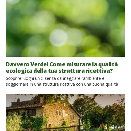
recenti sottolineano che sono […]
Davvero Verde! Come misurare la qualità
ecologica della tua struttura ricettiva?
Scoprire luoghi unici senza danneggiare l’ambiente e
soggiornare in una struttura ricettiva con una buona qualità
ecologica è il desiderio di sempre nuovi viaggiatori,
consapevoli di quanto la loro vacanza può davvero incidere
negativamente sull’ecosistema. La crescente domanda di
ecoturismo ha determinato un aumento di “greenwashing“:
l’ecosostenibilità sempre più spesso diventa una strategia di
marketing. Così, alcune strutture ricettive pubblicizzano piccoli
e […]