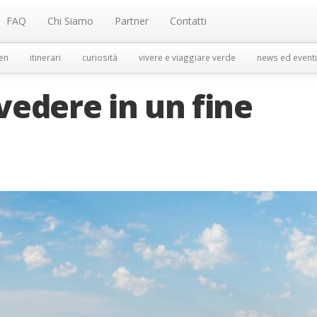
FAQ
Chi Siamo
Partner
Contatti
en
itinerari
curiosità
vivere e viaggiare verde
news ed eventi
edere in un fine