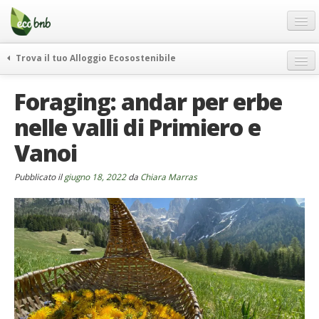
Menu
Salta
al
contenuto
Blog
Trova il tuo Alloggio Ecosostenibile
Offerte Speciali
weekend green
Foraging: andar per erbe
Regali
itinerari
nelle valli di Primiero e
FAQ
curiosità
Vanoi
vivere e viaggiare verde
Chi Siamo
news ed eventi
Partner
Pubblicato il
giugno 18, 2022
da
Chiara Marras
ecohotel
Contatti
rassegna stampa
Italiano
German
English
Spanish