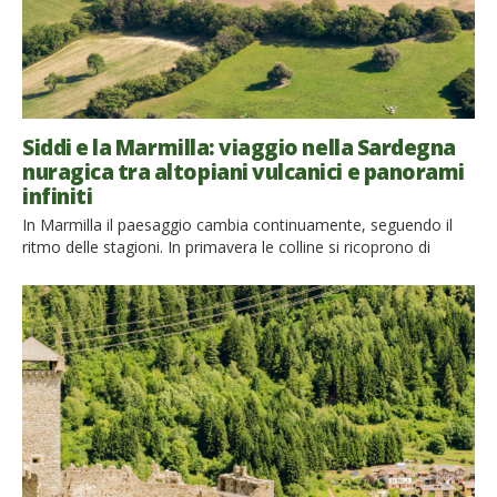
Siddi e la Marmilla: viaggio nella Sardegna
nuragica tra altopiani vulcanici e panorami
infiniti
In Marmilla il paesaggio cambia continuamente, seguendo il
ritmo delle stagioni. In primavera le colline si ricoprono di
papaveri, asfodeli e distese di grano ancora verde. L’estate le
trasforma in un mare giallo, con le spighe di grano mosse dal
maestrale che contrastano con il verde argentato degli ulivi e
con il nero delle rocce […]