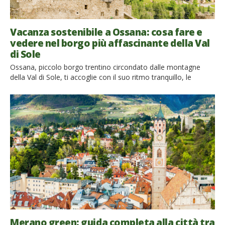
Vacanza sostenibile a Ossana: cosa fare e
vedere nel borgo più affascinante della Val
di Sole
Ossana, piccolo borgo trentino circondato dalle montagne
della Val di Sole, ti accoglie con il suo ritmo tranquillo, le
antiche case in pietra, i balconi fioriti e una natura che sembra
abbracciare ogni angolo del paese. Questa gemma,
incastonata tra il Parco Nazionale dello Stelvio e il Parco
Naturale Adamello Brenta, è la destinazione ideale […]
Merano green: guida completa alla città tra