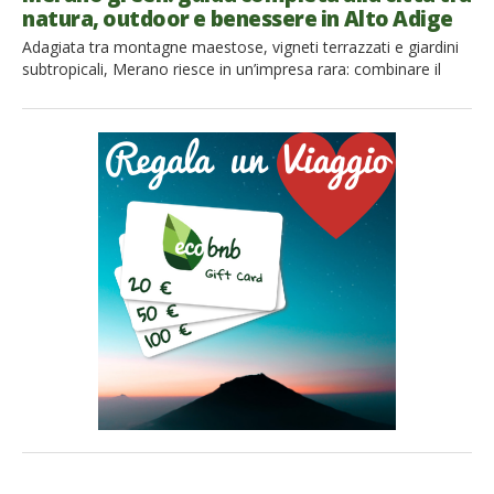
natura, outdoor e benessere in Alto Adige
Adagiata tra montagne maestose, vigneti terrazzati e giardini
subtropicali, Merano riesce in un’impresa rara: combinare il
fascino alpino con un’atmosfera quasi mediterranea. Qui i
sentieri partono dal centro storico, le piste ciclabili
attraversano meleti e vallate, e il benessere non è soltanto
una parentesi alle terme, ma uno stile di vita quotidiano. Se
stai cercando […]