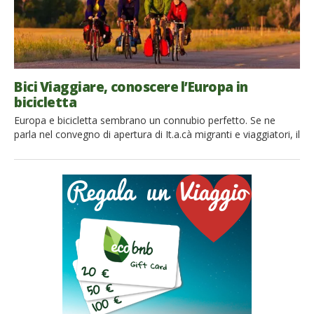
Bici Viaggiare, conoscere l’Europa in
bicicletta
Europa e bicicletta sembrano un connubio perfetto. Se ne
parla nel convegno di apertura di It.a.cà migranti e viaggiatori, il
festival del Turismo Responsabile, a Bologna, Palazzo
d’Accursio (Sala Tassinari, Piazza Maggiore 6), il
prosssimo venerdì 22 maggio 2015. Con l’implementazione
della rete Eurovelo e delle ciclovie regionali, il nostro Paese sta
attraversando un forte momento […]