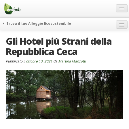
Menu
Salta
al
contenuto
Blog
Trova il tuo Alloggio Ecosostenibile
Offerte Speciali
weekend green
Gli Hotel più Strani della
Regali
itinerari
Repubblica Ceca
FAQ
curiosità
vivere e viaggiare verde
Chi Siamo
Pubblicato il
ottobre 13, 2021
da
Martina Manzotti
news ed eventi
Partner
ecohotel
Contatti
rassegna stampa
Italiano
German
English
Spanish