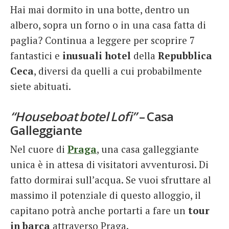
Hai mai dormito in una botte, dentro un
French
albero, sopra un forno o in una casa fatta di
Italiano
paglia? Continua a leggere per scoprire 7
fantastici e
inusuali hotel
della
Repubblica
Ceca
, diversi da quelli a cui probabilmente
siete abituati.
“Houseboat botel Lofi”
– Casa
Galleggiante
Nel cuore di
Praga
, una casa galleggiante
unica è in attesa di visitatori avventurosi. Di
fatto dormirai sull’acqua. Se vuoi sfruttare al
massimo il potenziale di questo alloggio, il
capitano potrà anche portarti a fare un
tour
in barca
attraverso Praga.