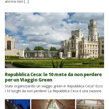
ancora non […]
Repubblica Ceca: le 10 mete da non perdere
per un Viaggio Green
State organizzando un viaggio green in Repubblica Ceca? Ecco
i 10 luoghi da non perdere! La Repubblica Ceca è una nazione
bellissima con un incredibile patrimonio naturale e culturale.
L’atmosfera delle città e dei villaggi cechi ricordano le favole
fantastiche dei fratelli Grimm. La loro bellezza vi lascerà senza