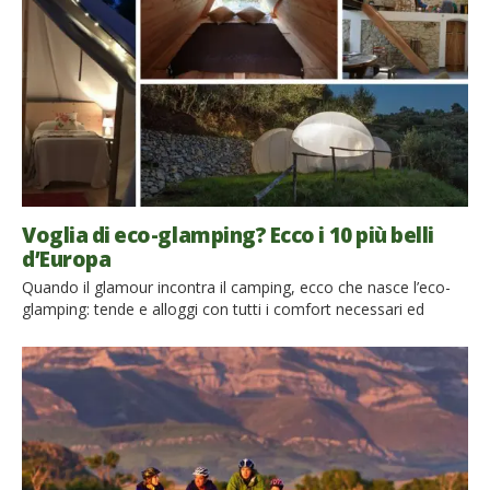
fiato. Praga Cominciamo dalla più famosa “trappola per […]
Voglia di eco-glamping? Ecco i 10 più belli
d’Europa
Quando il glamour incontra il camping, ecco che nasce l’eco-
glamping: tende e alloggi con tutti i comfort necessari ed
anche un tocco di lusso. Un nuovo modo di viaggiare che sta
conquistando proprio tutta l’Europa. Vi avevamo già parlato
degli eco-glamping più belli al mondo ed anche degli eco-
glamping più affascinanti in Italia. È ora di […]