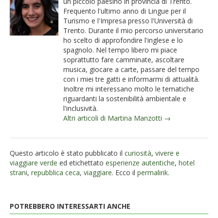
un piccolo paesino in provincia di Trento.
Frequento l'ultimo anno di Lingue per il
Turismo e l'Impresa presso l'Università di
Trento. Durante il mio percorso universitario
ho scelto di approfondire l'inglese e lo
spagnolo. Nel tempo libero mi piace
soprattutto fare camminate, ascoltare
musica, giocare a carte, passare del tempo
con i miei tre gatti e informarmi di attualità.
Inoltre mi interessano molto le tematiche
riguardanti la sostenibilità ambientale e
l'inclusività.
Altri articoli di Martina Manzotti →
Questo articolo è stato pubblicato il
curiosità
,
vivere e
viaggiare verde
ed etichettato
esperienze autentiche
,
hotel
strani
,
repubblica ceca
,
viaggiare
. Ecco il
permalink
.
POTREBBERO INTERESSARTI ANCHE