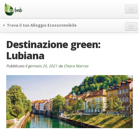
Menu
Salta
al
contenuto
Blog
Trova il tuo Alloggio Ecosostenibile
Offerte Speciali
weekend green
Destinazione green:
Regali
itinerari
Lubiana
FAQ
curiosità
vivere e viaggiare verde
Chi Siamo
Pubblicato il
gennaio 25, 2021
da
Chiara Marras
news ed eventi
Partner
ecohotel
Contatti
rassegna stampa
Italiano
German
English
Spanish