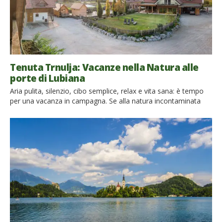
Tenuta Trnulja: Vacanze nella Natura alle
porte di Lubiana
Aria pulita, silenzio, cibo semplice, relax e vita sana: è tempo
per una vacanza in campagna. Se alla natura incontaminata
volete abbinare una bellissima città d’arte come Lubiana,
potete scegliere un agriturismo biologico che guarda ad un
futuro più sostenibile, alle porte delle capitale Slovena. Ecco
dove andare per un weekend rurale, eco-friendly e di charme!
[…]