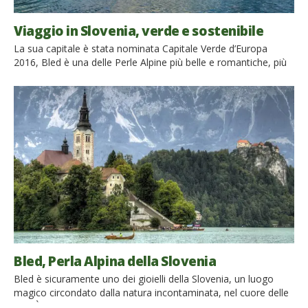
Viaggio in Slovenia, verde e sostenibile
La sua capitale è stata nominata Capitale Verde d’Europa
2016, Bled è una delle Perle Alpine più belle e romantiche, più
della metà del suo territorio è ricoperto da boschi e prati, i suoi
parchi naturali e l’unico parco nazionale permettono di scoprire
diversi ecosistemi, passando dalle grotte e dal mondo
sotterraneo sino alle alte […]
Bled, Perla Alpina della Slovenia
Bled è sicuramente uno dei gioielli della Slovenia, un luogo
magico circondato dalla natura incontaminata, nel cuore delle
Alpi. È attualmente l’unica Perla Alpina della Slovenia e, grazie