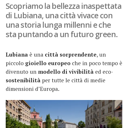
Scopriamo la bellezza inaspettata
French
di Lubiana, una città vivace con
Italiano
una storia lunga millenni e che
sta puntando a un futuro green.
Lubiana
è una
città
sorprendente
, un
piccolo
gioiello
europeo
che in poco tempo è
divenuto un
modello
di
vivibilità
ed eco-
sostenibilità
per tutte le città di medie
dimensioni d’Europa.