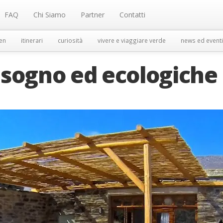
FAQ
Chi Siamo
Partner
Contatti
en
itinerari
curiosità
vivere e viaggiare verde
news ed eventi
 sogno ed ecologiche