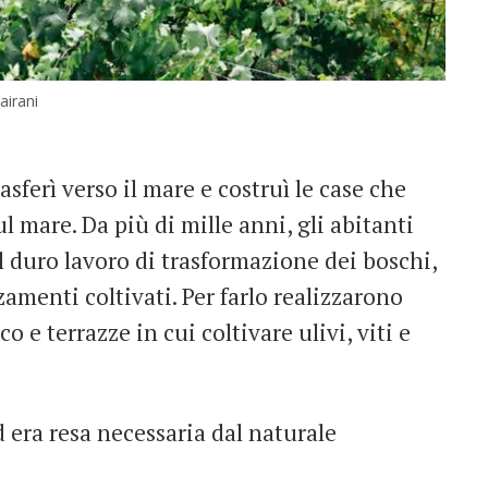
airani
rasferì verso il mare e costruì le case che
l mare. Da più di mille anni, gli abitanti
l duro lavoro di trasformazione dei boschi,
zamenti coltivati. Per farlo realizzarono
o e terrazze in cui coltivare ulivi, viti e
d era resa necessaria dal naturale