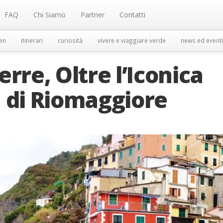
FAQ
Chi Siamo
Partner
Contatti
en
itinerari
curiosità
vivere e viaggiare verde
news ed eventi
rre, Oltre l’Iconica
 di Riomaggiore