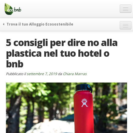
Menu
Salta
al
contenuto
Blog
Trova il tuo Alloggio Ecosostenibile
Offerte Speciali
weekend green
5 consigli per dire no alla
Regali
itinerari
plastica nel tuo hotel o
FAQ
curiosità
bnb
vivere e viaggiare verde
Chi Siamo
news ed eventi
Partner
Pubblicato il
settembre 7, 2019
da
Chiara Marras
ecohotel
Contatti
rassegna stampa
Italiano
German
English
Spanish