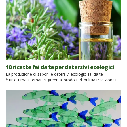
10 ricette fai da te per detersivi ecologici
La produzione di saponi e detersivi ecologici fai da te
è un’ottima alternativa green ai prodotti di pulizia tradizionali
che si trovano sugli scaffali dei supermercati. Il vantaggio non
è solo quello di rispettare l’ambiente, di evitare il contatto con
sostanze nocive e ridurre la produzione di rifiuti, ma anche
quello di risparmiare. Inoltre, c’è una sorta di ritorno alle […]