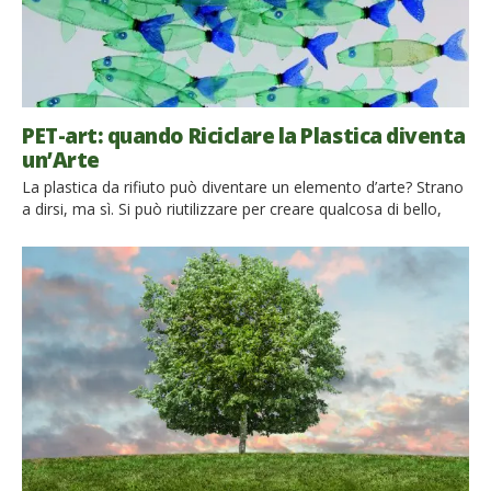
PET-art: quando Riciclare la Plastica diventa
un’Arte
La plastica da rifiuto può diventare un elemento d’arte? Strano
a dirsi, ma sì. Si può riutilizzare per creare qualcosa di bello,
come ha fatto l’artista Veronika Richterovà, che ha inventato la
PET-art, facendo del riciclo della plastica la sua missione Le
problematiche legate all’uso (e abuso) della plastica sono ben
note. Mentre gli esperti avvertono […]