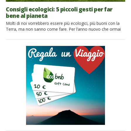
Consigli ecologici: 5 piccoli gesti per far
bene al pianeta
Molti di noi vorrebbero essere più ecologici, più buoni con la
Terra, ma non sanno come fare. Per l’anno nuovo che ormai
sta arrivando abbiamo preparato per voi 5 buoni propositi,
piccoli consigli ecologici facili da seguire e che un
effettivo impatto positivo sul nostro stile di vita, che diventerà
così più sostenibile. Si tratta di gesti quotidiani che ti
permetteranno di risparmiare acqua, emissioni di Co2 e […]