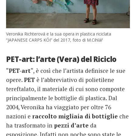
Veronika Richterová e la sua opera in plastica riciclata
“JAPANESE CARPS KÓI” del 2017, foto di M.Cihlář
PET-art: l’arte (Vera) del Riciclo
“
PET-art
“, è così che l’artista definisce le sue
opere.
PET
è l’abbreviativo di polietilene
tereftalato, il materiale di cui sono composte
principalmente le bottiglie di plastica. Dal
2004, Veronika ha viaggiato per oltre 76
nazioni e
raccolto migliaia di bottiglie
che
ha trasformato in
pezzi d’arte
da
esposizione. Infatti non poche sono state le