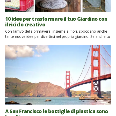
10 idee per trasformare il tuo Giardino con
il riciclo creativo
Con l’arrivo della primavera, insieme ai fiori, sbocciano anche
tante nuove idee per divertirsi nel proprio giardino. Se anche tu
hai il garage pieno di vecchi mobili, pneumatici, contenitori e
cassette di plastica, è arrivato il momento di scegliere un
modo intelligente (e green!) per trasformarli in pezzi di
arredamento incredibilmente belli ed originali con […]
A San Francisco le bottiglie di plastica sono