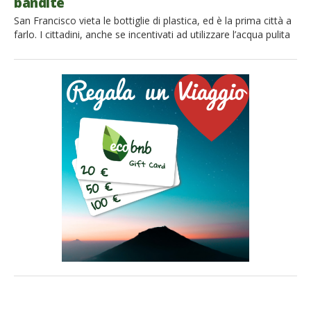
bandite
San Francisco vieta le bottiglie di plastica, ed è la prima città a
farlo. I cittadini, anche se incentivati ad utilizzare l’acqua pulita
e gratis del rubinetto, potranno ancora acquistare bottiglie di
plastica; ma negli edifici pubblici e nelle aree di proprietà del
comune le bottiglie di plastica diverranno fra pochi giorni
illegali. Negli Stati […]