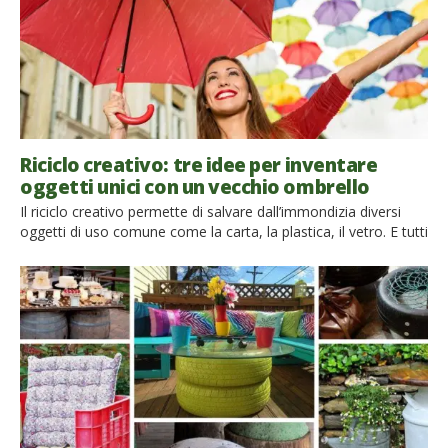
Riciclo creativo: tre idee per inventare
oggetti unici con un vecchio ombrello
Il riciclo creativo permette di salvare dall’immondizia diversi
oggetti di uso comune come la carta, la plastica, il vetro. E tutti
gli altri oggetti che non “rientrano” in queste categorie? Se si
pensasse a dare una nuova vita ad altri oggetti magari inusuali
da riciclare, come ad esempio l’ombrello? Si, l’ombrello.
Quell’oggetto che personalmente tengo […]