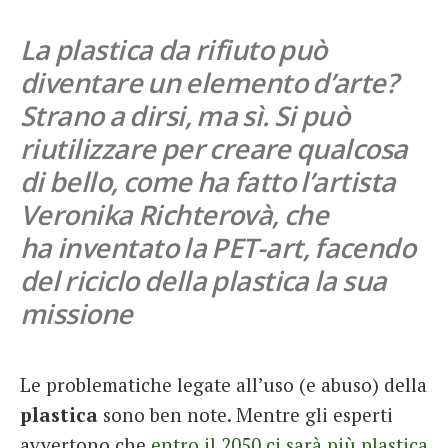
French
La plastica da rifiuto può
Italiano
diventare un elemento d’arte?
Strano a dirsi, ma sì. Si può
riutilizzare per creare qualcosa
di bello, come ha fatto l’artista
Veronika Richterovà, che
ha inventato la PET-art, facendo
del riciclo della plastica la sua
missione
Le problematiche legate all’uso (e abuso) della
plastica
sono ben note. Mentre gli esperti
avvertono che
entro il 2050 ci sarà più plastica