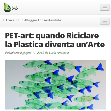
Menu
Salta
al
contenuto
Blog
Trova il tuo Alloggio Ecosostenibile
Offerte Speciali
weekend green
PET-art: quando Riciclare
Regali
itinerari
la Plastica diventa un’Arte
FAQ
curiosità
vivere e viaggiare verde
Chi Siamo
Pubblicato il
giugno 11, 2019
da
Lucia Anastasi
news ed eventi
Partner
ecohotel
Contatti
rassegna stampa
Italiano
German
English
Spanish