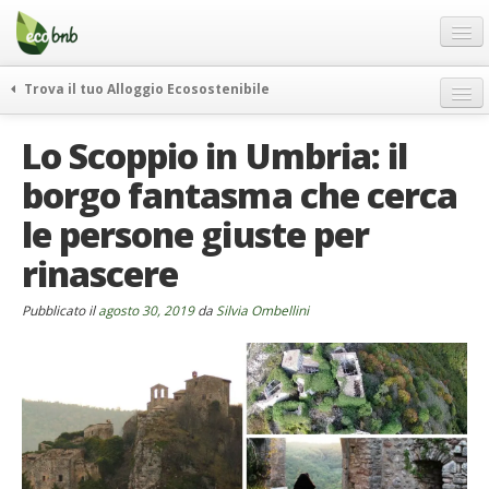
Menu
Salta
al
contenuto
Blog
Trova il tuo Alloggio Ecosostenibile
Offerte Speciali
weekend green
Lo Scoppio in Umbria: il
Regali
itinerari
borgo fantasma che cerca
FAQ
curiosità
le persone giuste per
vivere e viaggiare verde
Chi Siamo
news ed eventi
rinascere
Partner
ecohotel
Contatti
Pubblicato il
agosto 30, 2019
da
Silvia Ombellini
rassegna stampa
Italiano
German
English
Spanish