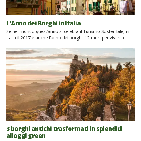
L’Anno dei Borghi in Italia
Se nel mondo quest’anno si celebra il Turismo Sostenibile, in
Italia il 2017 è anche l’anno dei borghi. 12 mesi per vivere e
promuovere questi gioielli della penisola, il cuore delle
tradizioni e della vita italiana. Sono tantissimi, si affacciano sul
mare o si inerpicano nelle montagne, le loro case sono di tutti
i colori […]
3 borghi antichi trasformati in splendidi
alloggi green