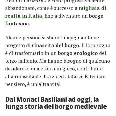
Nell’ultimo secolo è stato progressivamente
abbandonato, come è successo a
migliaia di
realtà in Italia
, fino a diventare un
borgo
fantasma
.
Alcune persone si stanno impegnando nel
progetto di
rinascita del borgo
. Il loro sogno
è di trasformarlo in un
borgo ecologico
del
terzo millenio. Ma hanno bisogno di qualcuno
desideroso di mettersi in gioco, contribuire
alla rinascita del borgo ed abitarci. Fateci un
pensiero, è un’altra vita!
Dai Monaci Basiliani ad oggi, la
lunga storia del borgo medievale