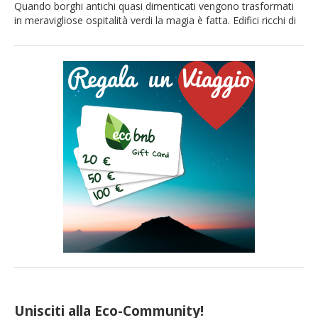
Quando borghi antichi quasi dimenticati vengono trasformati
in meravigliose ospitalità verdi la magia è fatta. Edifici ricchi di
storia e vecchie leggende, ma equipaggiati per rendere la
vostra vacanza confortevole ed allo stesso tempo sostenibile.
Tra montagne incontaminate, ma non solo, tra boschi
verdissimi e distese di mare blu, vi presentiamo 3 dei più bei
[…]
Unisciti alla Eco-Community!