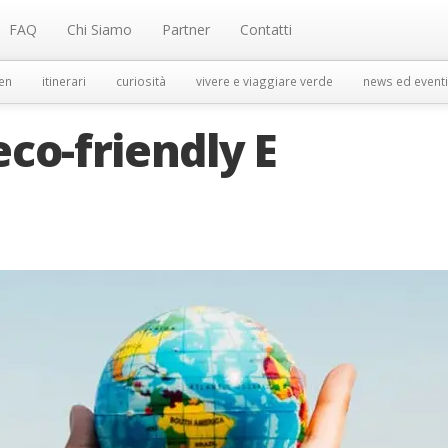
FAQ
Chi Siamo
Partner
Contatti
en
itinerari
curiosità
vivere e viaggiare verde
news ed eventi
co-friendly E