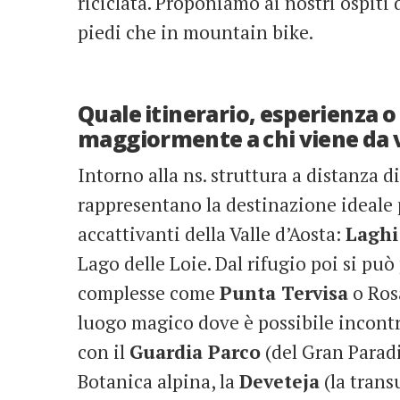
riciclata. Proponiamo ai nostri ospiti d
piedi che in mountain bike.
Quale itinerario, esperienza o
maggiormente a chi viene da 
Intorno alla ns. struttura a distanza d
rappresentano la destinazione ideale p
accattivanti della Valle d’Aosta:
Laghi
Lago delle Loie. Dal rifugio poi si può 
complesse come
Punta Tervisa
o Rosa
luogo magico dove è possibile incontr
con il
Guardia Parco
(del Gran Paradi
Botanica alpina, la
Deveteja
(la trans