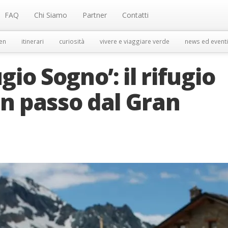
FAQ
Chi Siamo
Partner
Contatti
en
itinerari
curiosità
vivere e viaggiare verde
news ed eventi
gio Sogno’: il rifugio
un passo dal Gran