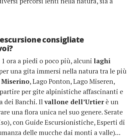
iversi percorsi lenti nella natura, sia a
 escursione consigliate
voi?
i 1 ora a piedi o poco più, alcuni
laghi
er una gita immersi nella natura tra le più
 Miserino
, Lago Ponton, Lago Miseren,
partire per gite alpinistiche affascinanti e
 dei Banchi. Il
vallone dell’Urtier
è un
are una flora unica nel suo genere. Serate
so), con Guide Escursionistiche, Esperti di
umanza delle mucche dai monti a valle)…