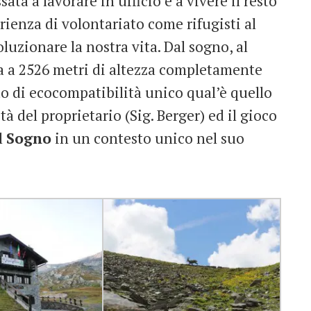
ata a lavorare in ufficio e a vivere il resto
rienza di volontariato come rifugisti al
oluzionare la nostra vita. Dal sogno, al
va a 2526 metri di altezza completamente
to di ecocompatibilità unico qual’è quello
ità del proprietario (Sig. Berger) ed il gioco
l
Sogno
in un contesto unico nel suo