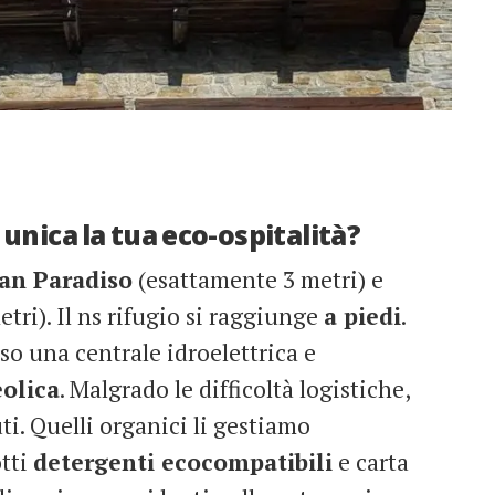
unica la tua eco-ospitalità?
ran Paradiso
(esattamente 3 metri) e
tri). Il ns rifugio si raggiunge
a piedi
.
so una centrale idroelettrica e
eolica
. Malgrado le difficoltà logistiche,
uti. Quelli organici li gestiamo
otti
detergenti ecocompatibili
e carta