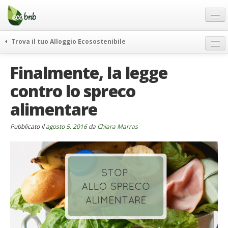
Menu
Salta
al
contenuto
Blog
Trova il tuo Alloggio Ecosostenibile
Offerte Speciali
weekend green
Finalmente, la legge
Regali
itinerari
contro lo spreco
FAQ
curiosità
alimentare
vivere e viaggiare verde
Chi Siamo
news ed eventi
Partner
Pubblicato il
agosto 5, 2016
da
Chiara Marras
ecohotel
Contatti
rassegna stampa
Italiano
German
English
Spanish