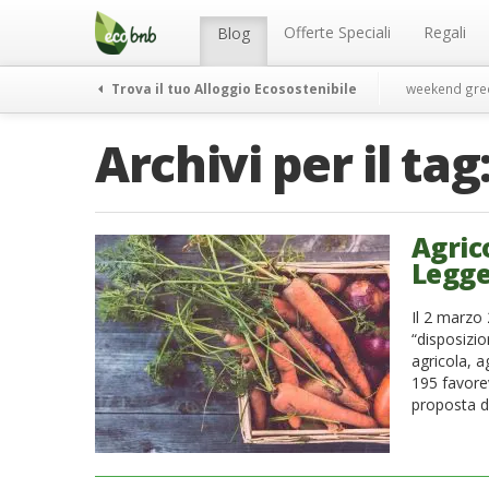
Menu
Salta
al
Offerte Speciali
Regali
Blog
contenuto
Trova il tuo Alloggio Ecosostenibile
weekend gre
Archivi per il tag
Agrico
Legge
Il 2 marzo 
“disposizio
agricola, 
195 favorev
proposta di