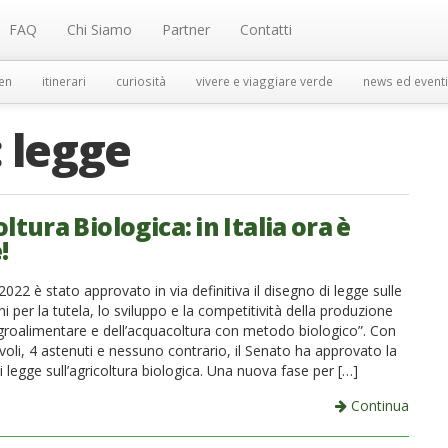
FAQ
Chi Siamo
Partner
Contatti
en
itinerari
curiosità
vivere e viaggiare verde
news ed eventi
:
legge
ltura Biologica: in Italia ora è
!
2022 è stato approvato in via definitiva il disegno di legge sulle
ni per la tutela, lo sviluppo e la competitività della produzione
agroalimentare e dell’acquacoltura con metodo biologico”. Con
oli, 4 astenuti e nessuno contrario, il Senato ha approvato la
 legge sull’agricoltura biologica. Una nuova fase per […]
Continua