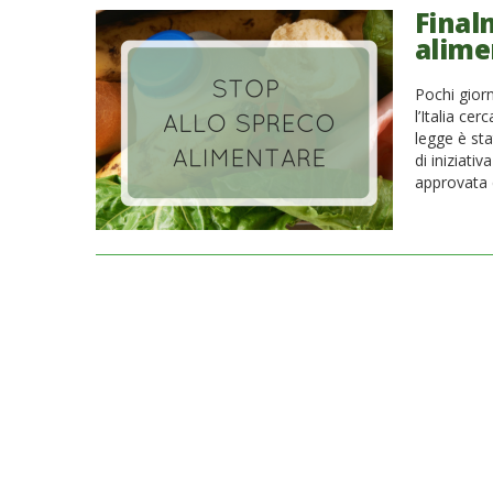
Final
alime
Pochi giorn
l’Italia ce
legge è sta
di iniziat
approvata c