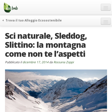
Menu
Salta
al
contenuto
Blog
Trova il tuo Alloggio Ecosostenibile
Offerte Speciali
weekend green
Sci naturale, Sleddog,
Regali
itinerari
Slittino: la montagna
FAQ
curiosità
come non te l’aspetti
vivere e viaggiare verde
Chi Siamo
news ed eventi
Partner
Pubblicato il
dicembre 17, 2014
da
Rossana Zoppi
ecohotel
Contatti
rassegna stampa
Italiano
German
English
Spanish