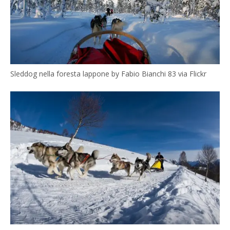
Sleddog nella foresta lappone by Fabio Bianchi 83 via Flickr