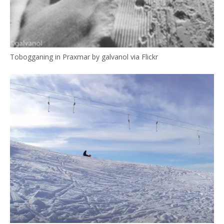
Tobogganing in Praxmar by galvanol via Flickr