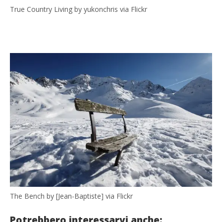
True Country Living by yukonchris via Flickr
The Bench by [Jean-Baptiste] via Flickr
Potrebbero interessarvi anche: