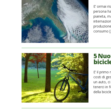
E’ ormai ri
persona ha
pianeta, ma
internazio
produzione 
consumo [
5 Nuov
bicicl
E’ il prim
costi di ge
un auto, ci
tenerci in 
della bicic