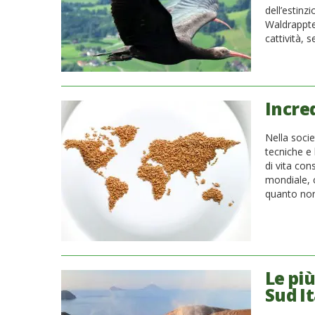
dell’estin
Waldrapptea
cattività, 
Incred
Nella soci
tecniche e l
di vita con
mondiale, c
quanto non
Le più
Sud It