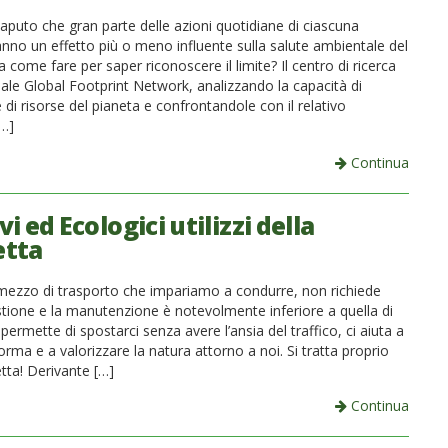
saputo che gran parte delle azioni quotidiane di ciascuna
nno un effetto più o meno influente sulla salute ambientale del
 come fare per saper riconoscere il limite? Il centro di ricerca
nale Global Footprint Network, analizzando la capacità di
di risorse del pianeta e confrontandole con il relativo
…]
Continua
i ed Ecologici utilizzi della
etta
o mezzo di trasporto che impariamo a condurre, non richiede
stione e la manutenzione è notevolmente inferiore a quella di
 permette di spostarci senza avere l’ansia del traffico, ci aiuta a
forma e a valorizzare la natura attorno a noi. Si tratta proprio
letta! Derivante […]
Continua