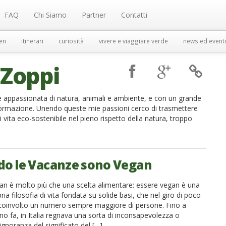
FAQ
Chi Siamo
Partner
Contatti
en
itinerari
curiosità
vivere e viaggiare verde
news ed eventi
Zoppi
appassionata di natura, animali e ambiente, e con un grande
informazione. Unendo queste mie passioni cerco di trasmettere
di vita eco-sostenibile nel pieno rispetto della natura, troppo
o le Vacanze sono Vegan
an è molto più che una scelta alimentare: essere vegan è una
ria filosofia di vita fondata su solide basi, che nel giro di poco
oinvolto un numero sempre maggiore di persone. Fino a
no fa, in Italia regnava una sorta di inconsapevolezza o
 ignoranza del significato del […]