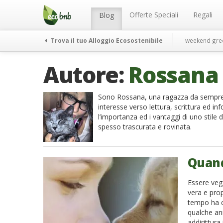
Menu
Salta
al
Offerte Speciali
Regali
Blog
contenuto
Trova il tuo Alloggio Ecosostenibile
weekend gre
Autore:
Rossana 
Sono Rossana, una ragazza da sempre 
interesse verso lettura, scrittura ed 
l’importanza ed i vantaggi di uno stile 
spesso trascurata e rovinata.
Quand
Essere veg
vera e prop
tempo ha c
qualche an
addirittura