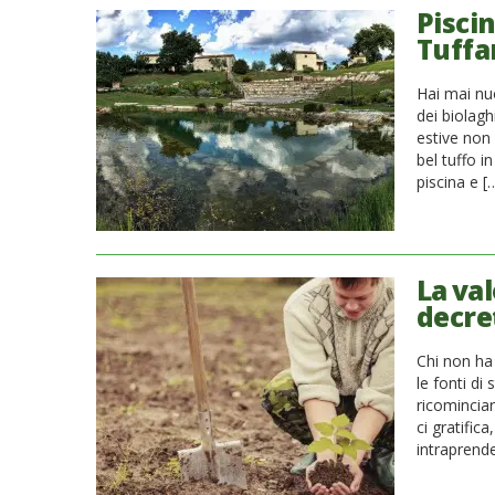
Piscin
Tuffar
Hai mai nuo
dei biolagh
estive non 
bel tuffo i
piscina e [
La val
decre
Chi non ha
le fonti di
ricomincia
ci gratific
intraprende