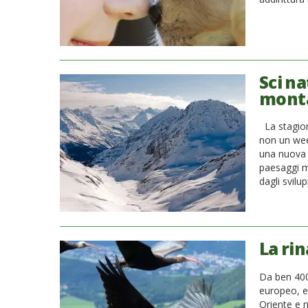
Sci na
monta
La stagione
non un wee
una nuova 
paesaggi m
dagli svilup
La rin
Da ben 400 
europeo, e
Oriente e n