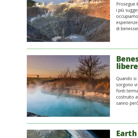
Prosegue il 
i più sugge
occupiamo d
esperienze 
di benesser
Beness
libere
Quando si f
sorgono vi
fonti terma
costruito a
sanno però
Earth