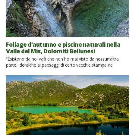
Foliage d’autunno e piscine naturali nella
Valle del Mis, Dolomiti Bellunesi
“Esistono da noi valli che non ho mai visto da nessun’altra
parte. Identiche ai paesaggi di certe vecchie stampe del
romanticismo che a vederle si pensava: ma è tutto falso, posti
come questo non ne esistono. Invece esistono: con la stessa
solitudine, gli stessi inverosimili dirupi mezzo nascosti da alberi
e cespugli pericolanti sull’abisso e le […]