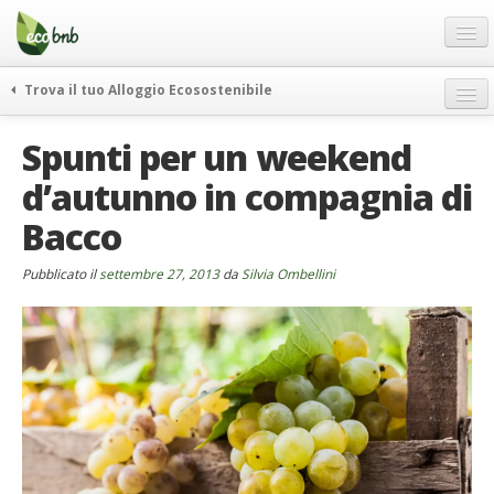
Menu
Salta
al
contenuto
Blog
Trova il tuo Alloggio Ecosostenibile
Offerte Speciali
weekend green
Spunti per un weekend
Regali
itinerari
d’autunno in compagnia di
FAQ
curiosità
Bacco
vivere e viaggiare verde
Chi Siamo
news ed eventi
Partner
Pubblicato il
settembre 27, 2013
da
Silvia Ombellini
ecohotel
Contatti
rassegna stampa
Italiano
German
English
Spanish