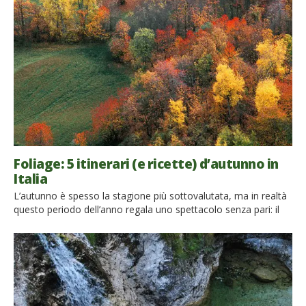
Foliage: 5 itinerari (e ricette) d’autunno in
Italia
L’autunno è spesso la stagione più sottovalutata, ma in realtà
questo periodo dell’anno regala uno spettacolo senza pari: il
foliage. La natura si colora di rosso, arancione, marrone e
giallo creando scenari incredibili. Scopri i 5 itinerari eco-
friendly dove ammirare il fenomeno del foliage!