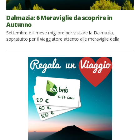
Dalmazia: 6 Meraviglie da scoprire in
Autunno
Settembre è il mese migliore per visitare la Dalmazia,
sopratutto per il viaggiatore attento alle meraviglie della
natura. Le temperature sono piacevoli, il mare è ancora caldo
e, sopratutto, non c’è più la folla di vacanzieri dei mesi estivi.
Solo tu, la gente del posto e la natura. Se vuoi visitare la
Dalmazia meridionale e […]