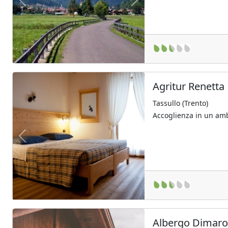
Previous
Next
Agritur Renetta
Tassullo (Trento)
Accoglienza in un amb
Previous
Next
Albergo Dimar