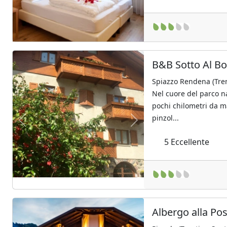
B&B Sotto Al B
Spiazzo Rendena (Tren
Nel cuore del parco n
pochi chilometri da 
pinzol...
Previous
Next
5
Eccellente
Albergo alla Po