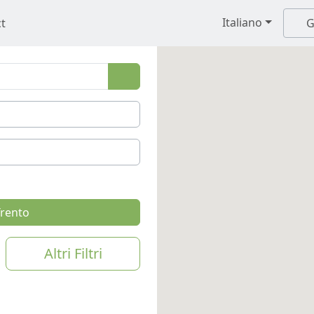
Italiano
t
G
Trento
Altri Filtri