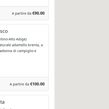
€90.00
A partire da
osco
tino-Alto Adige)
aturale adamello brenta, a
madonna di campiglio e
€100.00
A partire da
sta