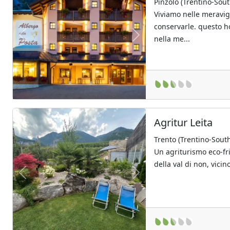
Pinzolo (Trentino-Sout
Viviamo nelle meravigl
conservarle. questo ho
nella me...
Previous
Next
Agritur Leita
Trento (Trentino-South
Un agriturismo eco-fr
della val di non, vicino
Previous
Next