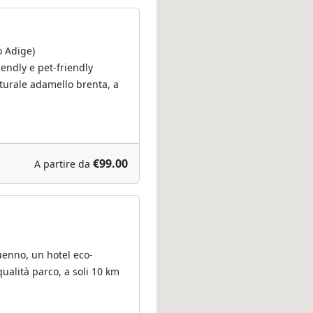
o Adige)
endly e pet-friendly
turale adamello brenta, a
€99.00
A partire da
uenno, un hotel eco-
ualità parco, a soli 10 km