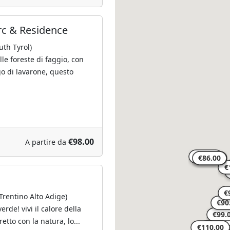
rc & Residence
uth Tyrol)
le foreste di faggio, con
go di lavarone, questo
€98.00
A partire da
entino Alto Adige)
rde! vivi il calore della
retto con la natura, lo...