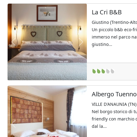
La Cri B&B
Giustino (Trentino-Alt
Un piccolo b&b eco-fri
immerso nel parco na
giustino...
Previous
Next
Albergo Tuenno
VILLE D'ANAUNIA (TN)
Nel borgo storico di t
friendly con marchio q
dal la...
Previous
Next