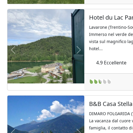
Hotel du Lac Pa
Lavarone (Trentino-So
Immerso nel verde del
vista sul magnifico la
hotel...
Previous
Next
4.9
Eccellente
B&B Casa Stella
DIMARO FOLGARIDA (Tr
La vacanza dal cuore ve
famiglia, il contatto di