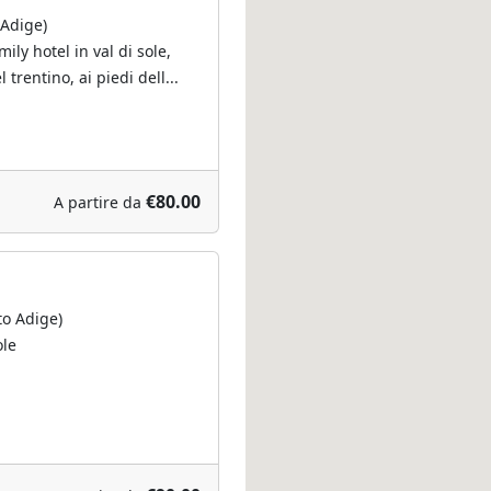
 Adige)
ily hotel in val di sole,
 trentino, ai piedi dell...
€80.00
A partire da
to Adige)
ole