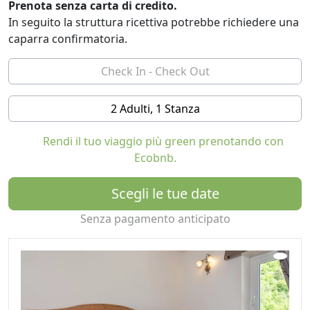
Prenota senza carta di credito.
Ogni mattina a colazione un delizioso buffet sia dolce
In seguito la struttura ricettiva potrebbe richiedere una
che salato composto da ingredienti freschi e genuini
caparra confirmatoria.
per soddisfare i gusti di ognuno.
2 Adulti, 1 Stanza
Rendi il tuo viaggio più green prenotando con
Ecobnb.
Scegli le tue date
Senza pagamento anticipato