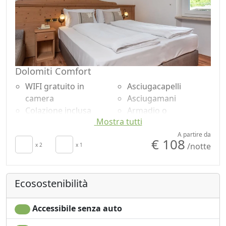
Dolomiti Comfort
WIFI gratuito in
Asciugacapelli
camera
Asciugamani
Colazione inclusa
Armadio o
Mostra tutti
TV in camera
Guardaroba
Riscaldamento
Scrivania
A partire da
€ 108
/notte
autonomo
x 2
x 1
Doccia
Culla
Ecosostenibilità
Accessibile senza auto