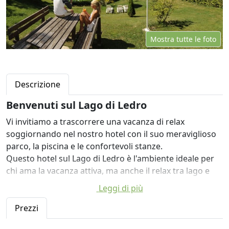
Mostra tutte le foto
Descrizione
Benvenuti sul Lago di Ledro
Vi invitiamo a trascorrere una vacanza di relax
soggiornando nel nostro hotel con il suo meraviglioso
parco, la piscina e le confortevoli stanze.
Questo hotel sul Lago di Ledro è l'ambiente ideale per
chi ama la vacanza attiva, ma anche il relax tra lago e
montagna.
Leggi di più
Ambienti accoglienti e piacevoli, cortesia e delicate
tentazioni che esaltano i piaceri più pieni della vita per
Prezzi
una vacanza Good Life.