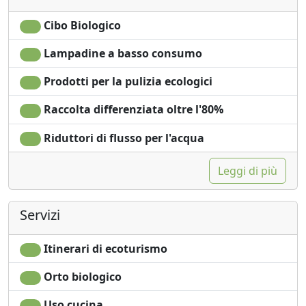
Asciugamani
Lavatrice
Lenzuola
Giardino
Cibo Biologico
Armadio o
Vista Montagna
Lampadine a basso consumo
Guardaroba
Vista giardino
Divano
Vista panoramica
Prodotti per la pulizia ecologici
Divano letto
Piscina privata
Tavolo da pranzo
Ingresso
Raccolta differenziata oltre l'80%
Seggiolone
indipendente
Riduttori di flusso per l'acqua
Utensili da cucina
Microonde
Leggi di più
Servizi
Itinerari di ecoturismo
Orto biologico
Uso cucina