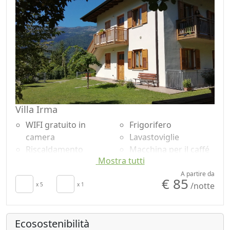
Villa Irma
WIFI gratuito in
Frigorifero
camera
Lavastoviglie
Riscaldamento
Macchina per il caffé
Mostra tutti
autonomo
Barbecue
Culla
Pavimento in legno
A partire da
€ 85
/notte
Cucina
x 5
x 1
naturale
Asciugacapelli
Doccia
Soggiorno
Shampoo plastic-free,
Ecosostenibilità
Stendibiancheria
no monodose