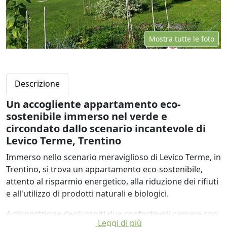
Mostra tutte le foto
Descrizione
Un accogliente appartamento eco-
sostenibile immerso nel verde e
circondato dallo scenario incantevole di
Levico Terme, Trentino
Immerso nello scenario meraviglioso di Levico Terme, in
Trentino, si trova un appartamento eco-sostenibile,
attento al risparmio energetico, alla riduzione dei rifiuti
e all'utilizzo di prodotti naturali e biologici.
A disposizione degli ospiti due confortevoli camere con
Leggi di più
bagno privato, grande cucina, salotto e un grande