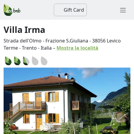
Gift Card
Villa Irma
Strada dell'Olmo - Frazione S.Giuliana
-
38056
Levico
Terme
-
Trento
-
Italia
–
Mostra la località