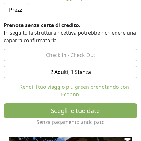
giardino per rilassarsi e pranzare all'aperto.
Prezzi
Villa Irma è il punto di partenza ideale per scoprire la
Prenota senza carta di credito.
natura alpina incontaminata, le antiche terme di Levico,
In seguito la struttura ricettiva potrebbe richiedere una
il lago con le sue acque pure e calde, la spiaggia e il
caparra confirmatoria.
parco.
2 Adulti, 1 Stanza
Rendi il tuo viaggio più green prenotando con
Ecobnb.
Scegli le tue date
Senza pagamento anticipato