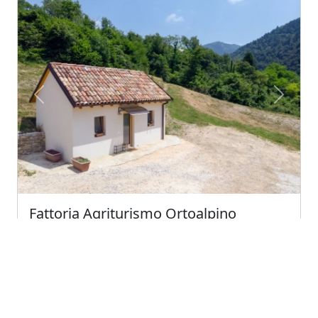
Previous
Next
Fattoria Agriturismo Ortoalpino
Borgo Valbelluna (Veneto)
Azienda agricola a chimica zero. coltiviamo verdure,
piccoli frutti ed alleviamo animali in liber...
4.8
Eccellente