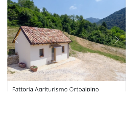
Previous
Next
Fattoria Agriturismo Ortoalpino
Borgo Valbelluna (Veneto)
Azienda agricola a chimica zero. coltiviamo verdure,
piccoli frutti ed alleviamo animali in liber...
4.8
Eccellente