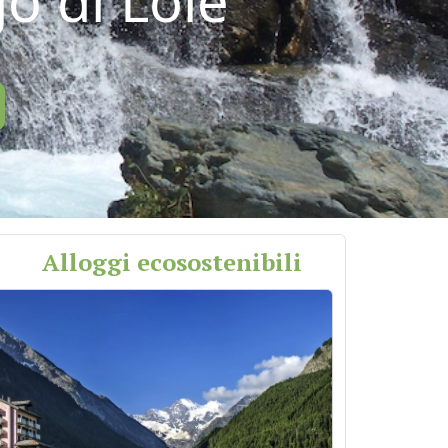
go di Loie
Alloggi ecosostenibili