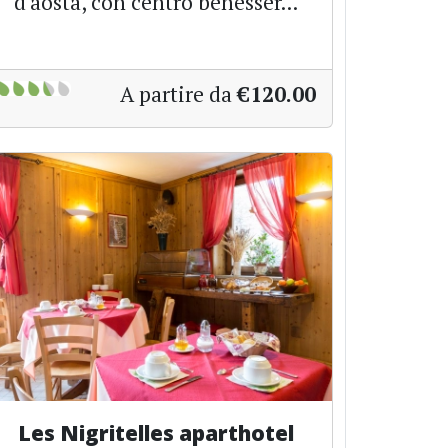
d'aosta, con centro benesser...
A partire da
€120.00
Les Nigritelles aparthotel