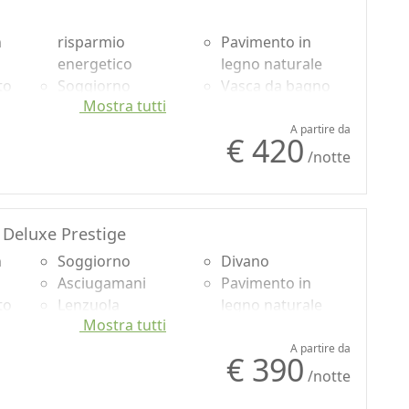
o
Scrivania
Vista Montagna
r
n
Camino
risparmio
Vista panoramica
Pavimento in
Divano
energetico
legno naturale
to
Soggiorno
Vasca da bagno
Mostra tutti
Asciugamani
Doccia
usa
Lenzuola
Shampoo plastic-
A partire da
€ 420
Armadio o
free, no
/notte
o
Guardaroba
monodose
r
Scrivania
Vista Montagna
Vista panoramica
Deluxe Prestige
n
Soggiorno
Divano
Asciugamani
Pavimento in
to
Lenzuola
legno naturale
Mostra tutti
Armadio o
Vasca da bagno
usa
Guardaroba
Doccia
A partire da
€ 390
Scrivania
Vista Montagna
/notte