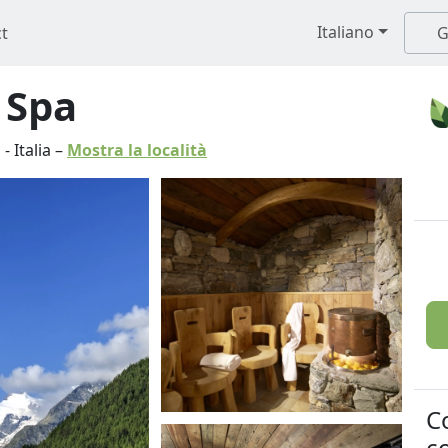
Italiano
t
G
 Spa
a
-
Italia
–
Mostra la località
C
co