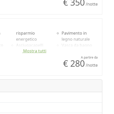
€ 350
/notte
n
risparmio
Pavimento in
energetico
legno naturale
to
Asciugacapelli
Vasca da bagno
Mostra tutti
Asciugamani
Doccia
usa
Lenzuola
Shampoo plastic-
A partire da
€ 280
Armadio o
free, no
/notte
o
Guardaroba
monodose
r
Scrivania
Vista panoramica