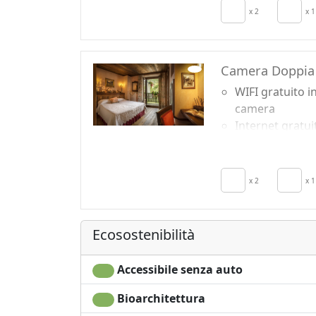
x 2
x 1
Camera Doppia
WIFI gratuito i
camera
Internet gratui
in camera
Colazione incl
TV in camera
x 2
x 1
Frigobar acces
su richiesta pe
Ecosostenibilità
Accessibile senza auto
Bioarchitettura