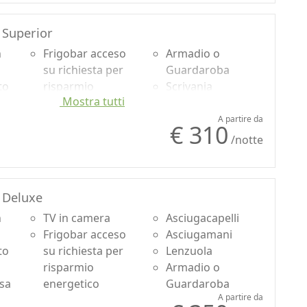
Superior
n
Frigobar acceso
Armadio o
su richiesta per
Guardaroba
to
risparmio
Scrivania
Mostra tutti
energetico
Shampoo plastic-
usa
Asciugacapelli
free, no
A partire da
€ 310
Asciugamani
monodose
/notte
Lenzuola
 Deluxe
n
TV in camera
Asciugacapelli
Frigobar acceso
Asciugamani
to
su richiesta per
Lenzuola
risparmio
Armadio o
usa
energetico
Guardaroba
A partire da