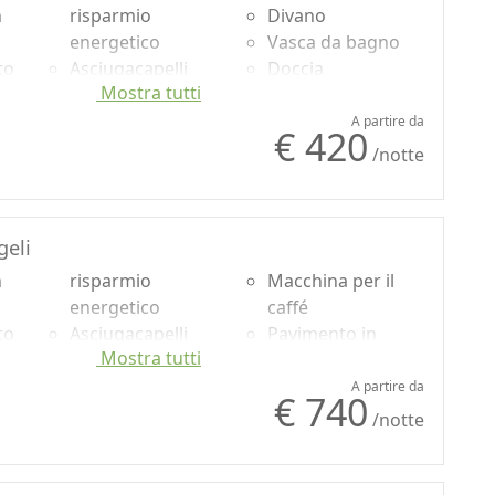
n
risparmio
Divano
energetico
Vasca da bagno
to
Asciugacapelli
Doccia
Mostra tutti
Soggiorno
Shampoo plastic-
usa
Asciugamani
free, no
A partire da
€ 420
Lenzuola
monodose
/notte
Armadio o
Vista Montagna
Guardaroba
Vista panoramica
o
Scrivania
geli
r
Camino
n
risparmio
Macchina per il
energetico
caffé
to
Asciugacapelli
Pavimento in
Mostra tutti
Soggiorno
legno naturale
usa
Terrazza
Vasca da bagno
A partire da
€ 740
Asciugamani
Doccia
/notte
ata
Lenzuola
Shampoo plastic-
Armadio o
free, no
Guardaroba
monodose