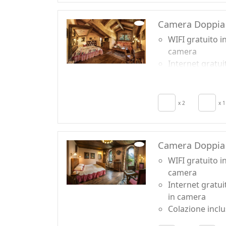
Camera Doppia 
WIFI gratuito i
camera
Internet gratui
in camera
Colazione incl
TV in camera
x 2
x 1
Camera Doppia
WIFI gratuito i
camera
Internet gratui
in camera
Colazione incl