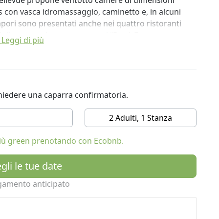
 Bellevue propone ventotto camere di dimensioni
es con vasca idromassaggio, caminetto e, in alcuni
apori sono presentati anche nei quattro ristoranti
l Bellevue con la sua terrazza al “Bar à Fromage,
Leggi di più
camino, fino alla “Brasserie du Bon Bec”, situata
nessere "Le sorgenti del Gran Paradiso” (1.200 mq.)
due bagni di vapore, grotta di sale, grotta polare,
m”. Il Bellevue fa parte dei Relais&Chateaux e dei
ichiedere una caparra confirmatoria.
 Aosta. Servizio Pullman di linea fino a Cogne (circa 6
ll'albergo.
2 Adulti, 1 Stanza
 più green prenotando con Ecobnb.
gli le tue date
gamento anticipato