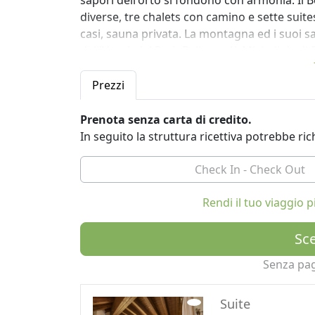
sapori dell'orto si fondono con armonia. Il
diverse, tre chalets con camino e sette suit
casi, sauna privata. La montagna ed i suoi s
dell’Hotel: dal Petit Bellevue (* Michelin) e i
restaurant de montagne” di fronte al grande 
nella piazza di Cogne. La suggestiva area be
Prezzi
propone due piscine, sei tipologie di saune, 
molteplici sale relax e una palestra Technogy
Prenota senza carta di credito.
Locali Storici d’Italia.
In seguito la struttura ricettiva potrebbe r
La stazione ferroviaria più vicina si trova ad
corse al giorno). Servizio navetta gratuito de
Rendi il tuo viaggio
Sce
Senza pa
Suite