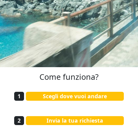
Come funziona?
1
Scegli dove vuoi andare
2
Invia la tua richiesta