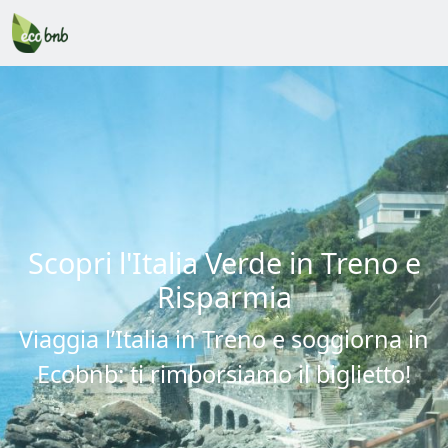
Scopri l'Italia Verde in Treno e
Risparmia
Viaggia l’Italia in Treno e soggiorna in
Ecobnb: ti rimborsiamo il biglietto!