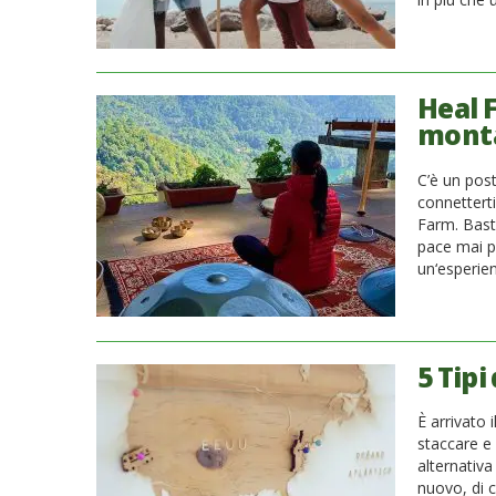
Heal F
monta
C’è un pos
connettert
Farm. Basta
pace mai pr
un‘esperie
5 Tipi
È arrivato 
staccare e
alternativ
nuovo, di 