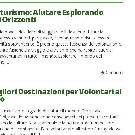
turismo: Aiutare Esplorando
 Orizzonti
 dove il desiderio di viaggiare e il desiderio di fare la
spesso vanno di pari passo, il volonturismo risulta essere
nità sorprendente. È proprio questa l’essenza del volonturismo,
ante fusione tra viaggio e altruismo che ha rapito i cuori di
avventurieri in tutto il mondo. Esplorare il mondo del
mo […]
Continua
liori Destinazioni per Volontari al
o
e mai siamo in grado di aiutare il mondo. Grazie alla
à digitale, le persone sono consapevoli dei problemi scottanti
ano le culture, la vita animale e la natura al di fuori del loro
sino del continente. Fare volontariato all’estero è un qualcosa
nirsi agli sforzi di […]