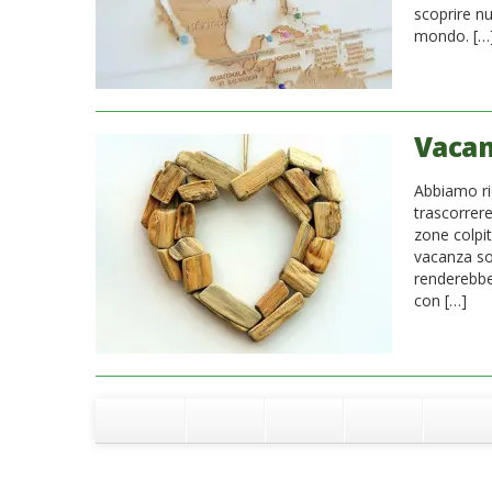
scoprire nu
mondo. […
Vacan
Abbiamo ri
trascorrer
zone colpi
vacanza so
renderebbe 
con […]