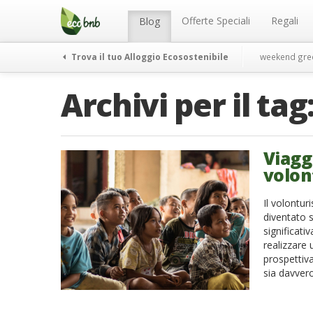
Menu
Salta
al
Offerte Speciali
Regali
Blog
contenuto
Trova il tuo Alloggio Ecosostenibile
weekend gre
Archivi per il tag
Viagg
volon
Il volontu
diventato 
significat
realizzare 
prospettiva
sia davvero