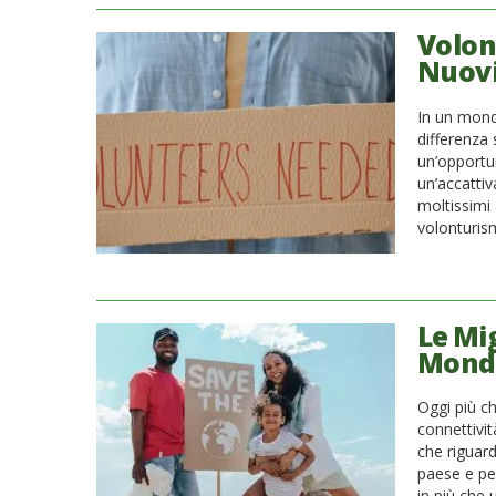
Volon
Nuovi
In un mondo
differenza 
un’opportu
un’accattiv
moltissimi 
volonturis
Le Mig
Mond
Oggi più ch
connettivit
che riguard
paese e per
in più che u