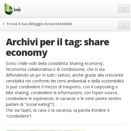
Menu
Salta
al
contenuto
Blog
Trova il tuo Alloggio Ecosostenibile
Offerte Speciali
weekend green
Archivi per il tag:
share
Regali
itinerari
economy
FAQ
curiosità
vivere e viaggiare verde
Chi Siamo
Sono i mille volti della cosiddetta ‘sharing economy’,
l’economia collaborativa o di condivisione, che si sta
news ed eventi
Partner
diffondendo un po’ in tutti i settori, anche grazie alla crescente
ecohotel
sensibilità nei confronti dei temi ambientali e della sostenibilità.
Contatti
Si può condividere il mezzo di trasporto, con il carpooling o
rassegna stampa
bike sharing, condividere le informazioni, con l’open source,
Italiano
condividere le esperienze, le vacanze o le cene (avete sentito
parlare di “social eating”?).
German
Che sia l’auto, la casa o la vacanza, la parola d’ordine è
English
“condividere”!
Spanish