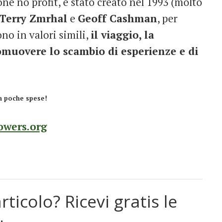
one no profit, è stato creato nel 1993 (molto
Terry Zmrhal
e
Geoff Cashman
, per
no in valori simili,
il viaggio, la
promuovere lo scambio di esperienze e di
on poche spese!
wers.org
rticolo? Ricevi gratis le