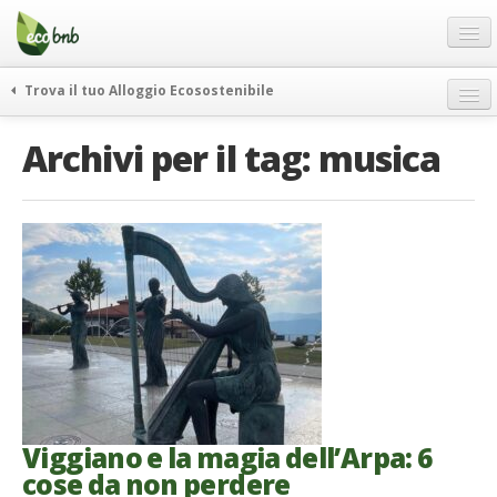
Menu
Salta
al
contenuto
Blog
Trova il tuo Alloggio Ecosostenibile
Offerte Speciali
weekend green
Archivi per il tag:
musica
Regali
itinerari
FAQ
curiosità
vivere e viaggiare verde
Chi Siamo
news ed eventi
Partner
ecohotel
Contatti
rassegna stampa
Italiano
German
English
Viggiano e la magia dell’Arpa: 6
cose da non perdere
Spanish