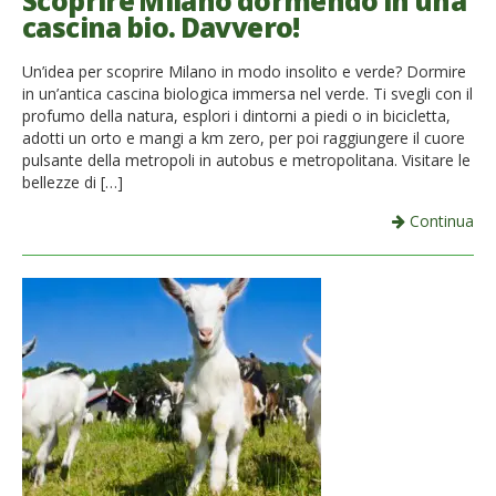
Scoprire Milano dormendo in una
cascina bio. Davvero!
French
Un’idea per scoprire Milano in modo insolito e verde? Dormire
Italiano
in un’antica cascina biologica immersa nel verde. Ti svegli con il
profumo della natura, esplori i dintorni a piedi o in bicicletta,
adotti un orto e mangi a km zero, per poi raggiungere il cuore
pulsante della metropoli in autobus e metropolitana. Visitare le
bellezze di […]
Continua