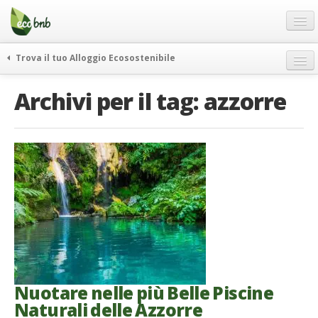
Menu
Salta
al
contenuto
Blog
Trova il tuo Alloggio Ecosostenibile
Offerte Speciali
weekend green
Archivi per il tag:
azzorre
Regali
itinerari
FAQ
curiosità
vivere e viaggiare verde
Chi Siamo
news ed eventi
Partner
ecohotel
Contatti
rassegna stampa
Italiano
German
English
Nuotare nelle più Belle Piscine
Naturali delle Azzorre
Spanish