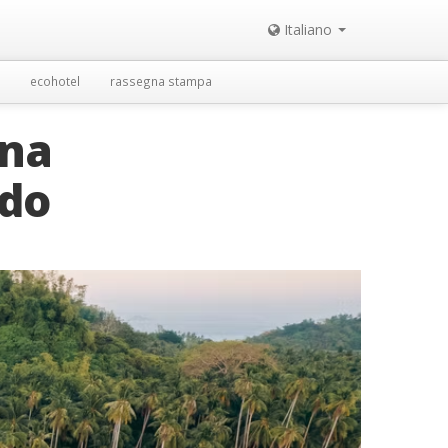
Italiano
ecohotel
rassegna stampa
una
ndo