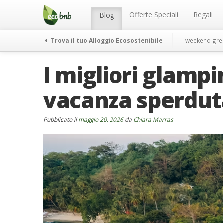
Menu
Salta
al
Offerte Speciali
Regali
Blog
contenuto
Trova il tuo Alloggio Ecosostenibile
weekend gre
I migliori glamp
vacanza sperdut
Pubblicato il
maggio 20, 2026
da
Chiara Marras