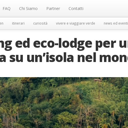
FAQ
Chi Siamo
Partner
Contatti
en
itinerari
curiosità
vivere e viaggiare verde
news ed eventi
ing ed eco-lodge per 
a su un’isola nel mo