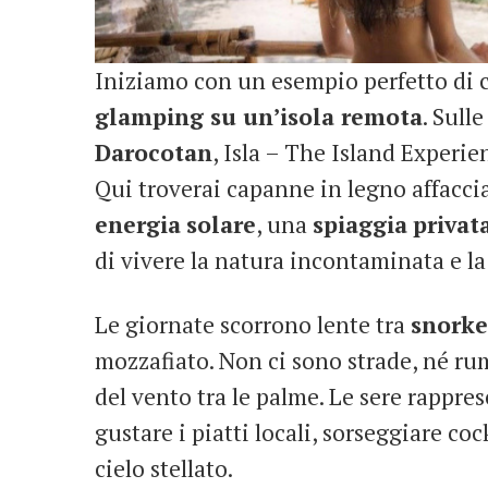
Iniziamo con un esempio perfetto di c
glamping su un’isola remota
. Sull
Darocotan
, Isla – The Island Experie
Qui troverai capanne in legno affaccia
energia
solare
, una
spiaggia
privat
di vivere la natura incontaminata e la 
Le giornate scorrono lente tra
snorke
mozzafiato. Non ci sono strade, né rumo
del vento tra le palme. Le sere rappr
gustare i piatti locali, sorseggiare coc
cielo stellato.