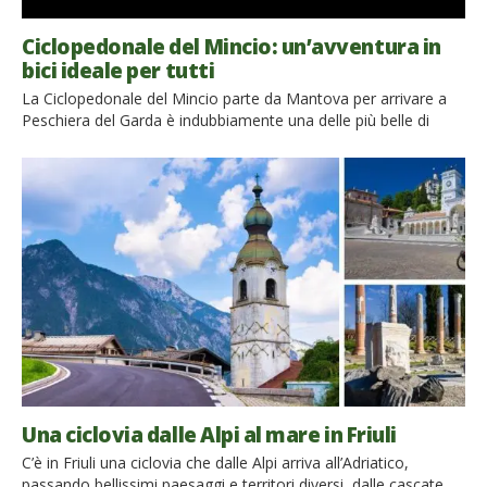
Ciclopedonale del Mincio: un’avventura in
bici ideale per tutti
La Ciclopedonale del Mincio parte da Mantova per arrivare a
Peschiera del Garda è indubbiamente una delle più belle di
tutta l’Italia del Nord. E’ ideale a persone di ogni età, incluse
famiglie con bambini, in quanto ha un dislivello non troppo
rilevante La pista corre per quasi tutto il percorso lungo il
fiume Mincio […]
Una ciclovia dalle Alpi al mare in Friuli
C’è in Friuli una ciclovia che dalle Alpi arriva all’Adriatico,
passando bellissimi paesaggi e territori diversi, dalle cascate