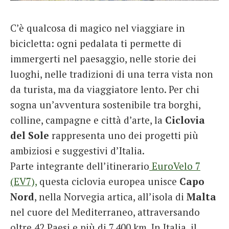
French
C’è qualcosa di magico nel viaggiare in
Italiano
bicicletta: ogni pedalata ti permette di
immergerti nel paesaggio, nelle storie dei
luoghi, nelle tradizioni di una terra vista non
da turista, ma da viaggiatore lento. Per chi
sogna un’avventura sostenibile tra borghi,
colline, campagne e città d’arte, la
Ciclovia
del Sole
rappresenta uno dei progetti più
ambiziosi e suggestivi d’Italia.
Parte integrante dell’itinerario
EuroVelo 7
(EV7),
questa ciclovia europea unisce
Capo
Nord
, nella Norvegia artica, all’isola di
Malta
nel cuore del Mediterraneo, attraversando
oltre 42 Paesi e più di 7.400 km. In Italia, il