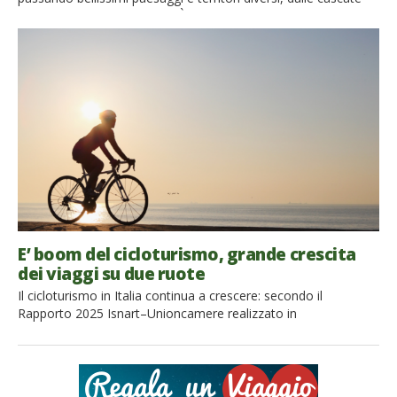
alle dolci colline moreniche. È la ciclovia Alpe Adria Si parte da
Tarvisio e si arriva a Grado e, pedalando, si gode ogni metro,
ogni paesaggio incantevole circondato da fiabesche
montagne, ogni scorcio incredibile di natura bucolica sino […]
E’ boom del cicloturismo, grande crescita
dei viaggi su due ruote
Il cicloturismo in Italia continua a crescere: secondo il
Rapporto 2025 Isnart–Unioncamere realizzato in
collaborazione con Legambiente, il turismo in bicicletta è una
delle forme di viaggio sostenibile in più rapida espansione.
Cicloturismo: un boom da quasi 10 miliardi di euro Nel 2024 il
settore ha registrato un vero e proprio boom, raggiungendo