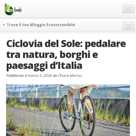
Menu
Salta
al
contenuto
Blog
Trova il tuo Alloggio Ecosostenibile
Offerte Speciali
weekend green
Ciclovia del Sole: pedalare
Regali
itinerari
tra natura, borghi e
FAQ
curiosità
paesaggi d’Italia
vivere e viaggiare verde
Chi Siamo
news ed eventi
Partner
Pubblicato il
marzo 3, 2026
da
Chiara Marras
ecohotel
Contatti
rassegna stampa
Italiano
German
English
Spanish