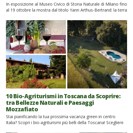
In esposizione al Museo Civico di Storia Naturale di Milano fino
al 19 ottobre la mostra dal titolo Yann Arthus-Bertrand: la terra
vista dal cielo dedicata all’opera del fotografo e ambientalista
francese Yann Arthus-Bertrand, francese di Parigi ma cittadino
del mondo da sempre e strenuo paladino della difesa della
natura. L’autore ci regala 103 scatti […]
10 Bio-Agriturismi in Toscana da Scoprire:
tra Bellezze Naturali e Paesaggi
Mozzafiato
Stai pianificando la tua prossima vacanza green in centro
Italia? Scopri i bio-agriturismi più belli della Toscana! Scegliere
una vacanza in un agriturismo biologico, significa essere