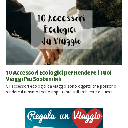
circondati dalla vita di campagna, esplorando zone silenziose e
lontane dalla vita frenetica di città. Si tratta di una vera e
propria fuga nel verde, dove senso di libertà, […]
10 Accessori Ecologici per Rendere i Tuoi
Viaggi Più Sostenibili
Gli accessori ecologici da viaggio sono oggetti che possono
rendere il turismo meno impattante sull’ambiente e quindi
produrre effetti positivi per il Pianeta. La maggior parte dei
viaggi e delle vacanze, sopratutto quelli a lunga distanza,
contribuisce pesantemente alle emissioni di carbonio
nell’atmosfera. Tuttavia, le buone pratiche adottate durante la
vacanza e gli accessori ecologici possono rendere […]