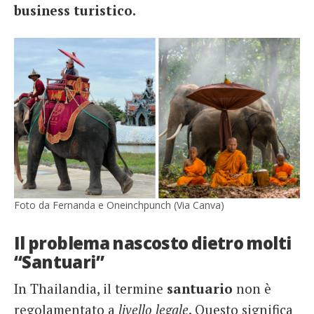
business turistico.
Foto da Fernanda e Oneinchpunch (Via Canva)
Il problema nascosto dietro molti
“Santuari”
In Thailandia, il termine
santuario
non è
regolamentato a
livello legale
. Questo significa