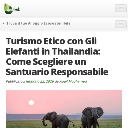
Menu
Salta
al
contenuto
Blog
Trova il tuo Alloggio Ecosostenibile
Offerte Speciali
weekend green
Turismo Etico con Gli
Regali
itinerari
Elefanti in Thailandia:
FAQ
curiosità
Come Scegliere un
vivere e viaggiare verde
Chi Siamo
news ed eventi
Santuario Responsabile
Partner
ecohotel
Contatti
Pubblicato il
febbraio 22, 2026
da
Aadil Mouhamed
rassegna stampa
Italiano
German
English
Spanish