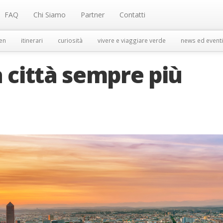
FAQ
Chi Siamo
Partner
Contatti
en
itinerari
curiosità
vivere e viaggiare verde
news ed eventi
a città sempre più