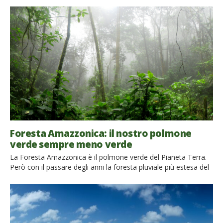
impatti sull’ambiente? Come fare a limitare i danni, e
risparmiare? Scoprilo continuando a leggere l’articolo. Quanto
inquina il gas metano? Il gas metano è un idrocarburo e […]
Foresta Amazzonica: il nostro polmone
verde sempre meno verde
La Foresta Amazzonica è il polmone verde del Pianeta Terra.
Però con il passare degli anni la foresta pluviale più estesa del
mondo sta diventando sempre meno verde. Cosa fare per
preservarla? La foresta Amazzonica si estende per 6,7 milioni
di kmq in nove Paesi del Sud America: Bolivia, Brasile,
Colombia, Ecuador, Guyana, Perù, Suriname, […]