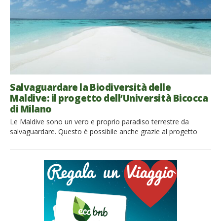
Salvaguardare la Biodiversità delle
Maldive: il progetto dell’Università Bicocca
di Milano
Le Maldive sono un vero e proprio paradiso terrestre da
salvaguardare. Questo è possibile anche grazie al progetto
dell’Università Bicocca di Milano L’arcipelago delle Maldive si
sviluppa su una dorsale di origine vulcanica. E’ un asse nord-
sud che è a quasi 800 km sud – ovest dallo Sri Lanka ed è
ubicato tra il Mare […]