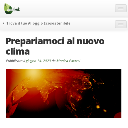
Menu
Salta
al
contenuto
Blog
Trova il tuo Alloggio Ecosostenibile
Offerte Speciali
weekend green
Prepariamoci al nuovo
Regali
itinerari
clima
FAQ
curiosità
vivere e viaggiare verde
Chi Siamo
Pubblicato il
giugno 14, 2023
da
Monica Palazzi
news ed eventi
Partner
ecohotel
Contatti
rassegna stampa
Italiano
German
English
Spanish