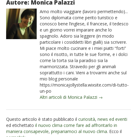
Autore: Monica Palazzi
Amo molto viaggiare (lavoro permettendo)...
Sono diplomata come perito turistico e
conosco bene l’inglese, il francese, il tedesco
e un giorno vorrei imparare anche lo
spagnolo. Adoro sia leggere (in modo
particolare i cosiddetti libri gialli) sia scrivere.
Mi piace molto cucinare e i miei piatti “forti”
sono il risotto, in tutte le sue forme, e i dolci
come la torta sia la paradiso sia la
marmorizzata. Stravedo per gli animali
soprattutto i cani. Vieni a trovarmi anche sul
mio blog personale
https://monicajollystella.wixsite.com/di-tutto-
un-po
Altri articoli di Monica Palazzi →
Questo articolo è stato pubblicato il
curiosità
,
news ed eventi
ed etichettato
il nuovo clima come fare ad affrontarlo in
maniera consapevole
,
prepariamoci al nuovo clima
. Ecco il