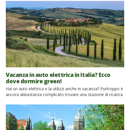
Miniguida per chi viaggia in e-car Seppur non ci sia stata
l’attesa invasione, specie in Europa, si è finalmente giunti alla
consapevolezza che le auto elettriche rappresentino l’unico
futuro […]
Vacanza in auto elettrica in Italia? Ecco
dove dormire green!
Hai un auto elettrica e la utilizzi anche in vacanza? Purtroppo è
ancora abbastanza complicato trovare una stazione di ricarica
per le auto elettriche mentre si viaggia. Un’idea è quella di
ricaricare l’auto elettrica durante le tue soste, in hotel,
agriturismo o bed & breakfast. Ecco 10 bellissimi alloggi eco-
friendly in Italia che offrono il […]