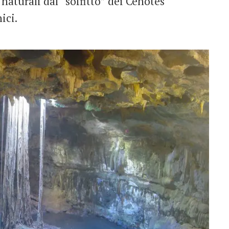
 naturali dal “soffitto” dei Cenotes
ici.