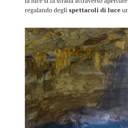
la luce si fa strada attraverso aperture
regalando degli
spettacoli di luce
un