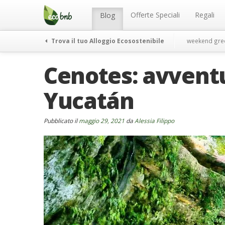
Menu
Salta
al
Offerte Speciali
Regali
Blog
contenuto
Trova il tuo Alloggio Ecosostenibile
weekend gre
Cenotes: avventu
Yucatán
Pubblicato il
maggio 29, 2021
da
Alessia Filippo