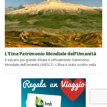
[…]
L’Etna Patrimonio Mondiale dell’Umanità
Il vulcano più grande d’Italia è ufficialmente Patrimonio
Mondiale dell’Umanità UNESCO. L’Etna è stato iscritto nella
lista del Patrimonio Mondiale dell’Umanità UNESCO nel giugno
2013, durante la 37ª sessione del Comitato del Patrimonio
Mondiale, tenutasi a Phnom Penh, in Cambogia, alla presenza
dei rappresentanti di oltre 180 Paesi. Un riconoscimento di
enorme valore per l’Italia […]