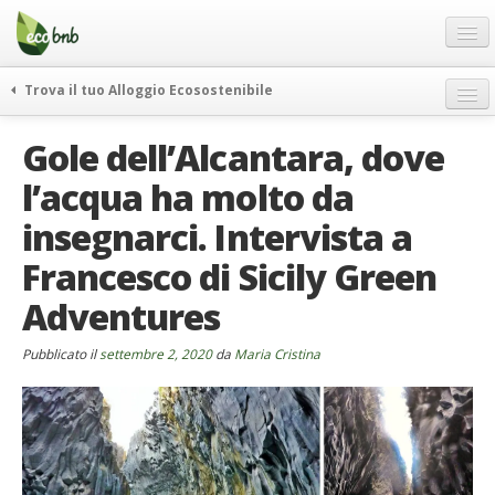
Menu
Salta
al
contenuto
Blog
Trova il tuo Alloggio Ecosostenibile
Offerte Speciali
weekend green
Gole dell’Alcantara, dove
Regali
itinerari
l’acqua ha molto da
FAQ
curiosità
insegnarci. Intervista a
vivere e viaggiare verde
Chi Siamo
news ed eventi
Francesco di Sicily Green
Partner
ecohotel
Adventures
Contatti
rassegna stampa
Pubblicato il
Italiano
settembre 2, 2020
da
Maria Cristina
German
English
Spanish