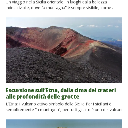
Un viaggio nella Sicilia orientale, in luoghi dalla bellezza
indescrivibile, dove “a muntagna” è sempre visibile, come a
seguirvi e a indicarvi la via. Una vacanza da vivere appieno, tra
degustazioni e itinerari, alla scoperta di Catania, del vulcano
Etna e dei suoi dintorni, sempre nel pieno rispetto
dell’ambiente, scegliendo di muoversi a piedi o […]
Escursione sull’Etna, dalla cima dei crateri
alle profondità delle grotte
L’Etna: il vulcano attivo simbolo della Sicilia Per i siciliani è
semplicemente “a muntagna“, per tutti gli altri è uno dei vulcani
attivi più affascinanti e importanti al mondo. Stiamo parlando
dell’Etna, che con i suoi circa 3300 metri di altezza è il vulcano
più alto e grande d’Italia e uno dei simboli più rappresentativi