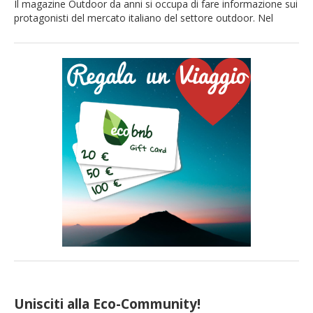
Il magazine Outdoor da anni si occupa di fare informazione sui
protagonisti del mercato italiano del settore outdoor. Nel
numero 5 del 2016 dedicano un trafiletto ad Ecobnb e alla
nostra proposta “Adotta un turista“, un contest per viaggiare
gratis! Ecco cosa scrivono su di noi sul magazine Outdoor: C’è
chi pensa che viaggiare eco-sostenibile […]
Unisciti alla Eco-Community!