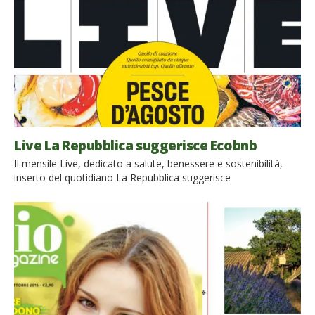
Live La Repubblica suggerisce Ecobnb
Il mensile Live, dedicato a salute, benessere e sostenibilità,
inserto del quotidiano La Repubblica suggerisce
Ecobnb. L’articolo, uscito su Live n.7 del 25 luglio 2019, cita il
nostro sito tra una selezione di consigli rivolti ai lettori, nella
sezione “scelti per voi“. Tra i suggerimenti di Live per una
vacanza di benessere, energizzante sia per il corpo che per la
[…]