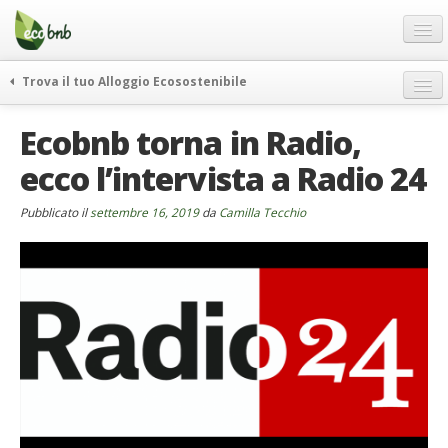
Menu
Salta
al
contenuto
Blog
Trova il tuo Alloggio Ecosostenibile
Offerte Speciali
weekend green
Ecobnb torna in Radio,
Regali
itinerari
ecco l’intervista a Radio 24
FAQ
curiosità
vivere e viaggiare verde
Chi Siamo
Pubblicato il
settembre 16, 2019
da
Camilla Tecchio
news ed eventi
Partner
ecohotel
Contatti
rassegna stampa
Italiano
German
English
Spanish