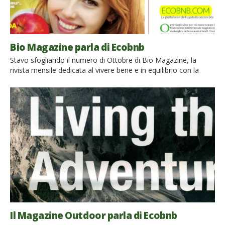
Bio Magazine parla di Ecobnb
Stavo sfogliando il numero di Ottobre di Bio Magazine, la
rivista mensile dedicata al vivere bene e in equilibrio con la
natura. Di solito mi soffermo di più sulle pagine dedicate al
benessere e all’alimentazione, ma sfogliando la sezione
dedicata ai viaggi ho scoperto con piacere questo breve
articolo dedicato a Ecobnb, la piattaforma dell’ospitalità
sostenibile. Anche […]
Il Magazine Outdoor parla di Ecobnb