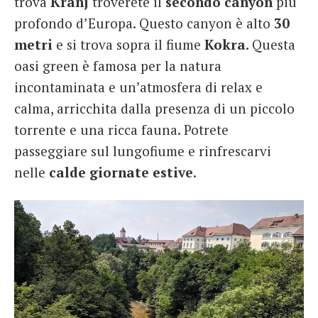
trova
Kranj
troverete il
secondo canyon
più
profondo d’Europa. Questo canyon è alto
30
metri
e si trova sopra il fiume
Kokra
. Questa
oasi green è famosa per la natura
incontaminata e un’atmosfera di relax e
calma, arricchita dalla presenza di un piccolo
torrente e una ricca fauna. Potrete
passeggiare sul lungofiume e rinfrescarvi
nelle
calde giornate estive
.