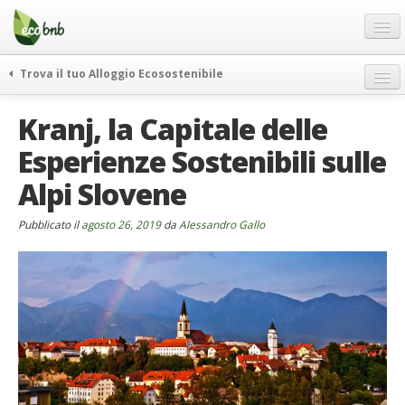
Menu
Salta
al
contenuto
Blog
Trova il tuo Alloggio Ecosostenibile
Offerte Speciali
weekend green
Kranj, la Capitale delle
Regali
itinerari
Esperienze Sostenibili sulle
FAQ
curiosità
Alpi Slovene
vivere e viaggiare verde
Chi Siamo
news ed eventi
Partner
Pubblicato il
agosto 26, 2019
da
Alessandro Gallo
ecohotel
Contatti
rassegna stampa
Italiano
German
English
Spanish