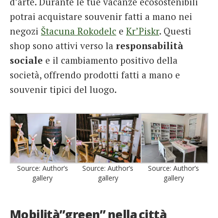
d’arte. Durante le tue vacanze ecosostenibili
potrai acquistare souvenir fatti a mano nei
negozi
Štacuna Rokodelc
e
Kr’Piskr
. Questi
shop sono attivi verso la
responsabilità
sociale
e il cambiamento positivo della
società, offrendo prodotti fatti a mano e
souvenir tipici del luogo.
Source: Author’s
Source: Author’s
Source: Author’s
gallery
gallery
gallery
Mobilità”green” nella città