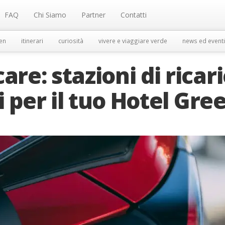
FAQ
Chi Siamo
Partner
Contatti
en
itinerari
curiosità
vivere e viaggiare verde
news ed eventi
are: stazioni di ricar
ci per il tuo Hotel Gre