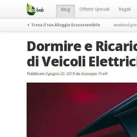
Menu
Salta
al
Offerte Speciali
Regali
Blog
contenuto
Trova il tuo Alloggio Ecosostenibile
weekend gre
Dormire e Ricaric
di Veicoli Elettri
Pubblicato il
giugno 22, 2019
da
Giuseppe Tirelli