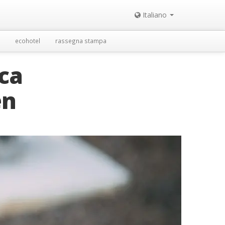
Italiano
ecohotel
rassegna stampa
ica
en