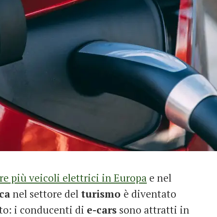
e più veicoli elettrici in Europa
e nel
ica
nel settore del
turismo
è diventato
tto: i conducenti di
e-cars
sono attratti in