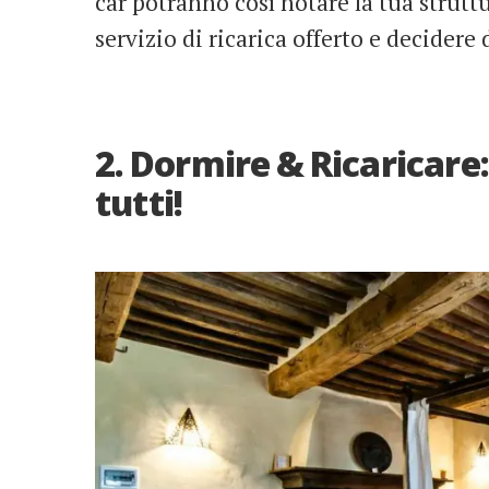
car potranno così notare la tua struttu
servizio di ricarica offerto e decidere 
2. Dormire & Ricaricare:
tutti!