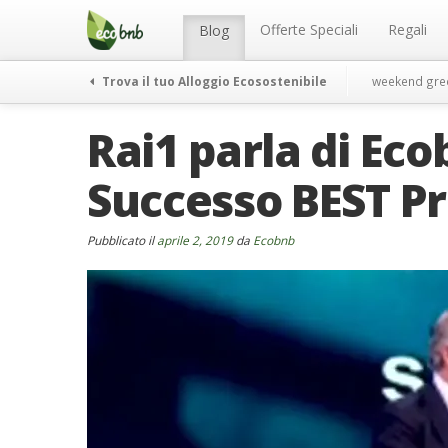
Menu
Salta
al
Offerte Speciali
Regali
Blog
contenuto
Trova il tuo Alloggio Ecosostenibile
weekend gre
Rai1 parla di Eco
Successo BEST P
Pubblicato il
aprile 2, 2019
da
Ecobnb