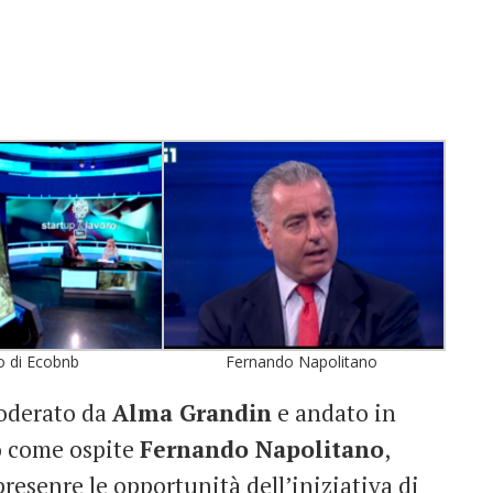
o di Ecobnb
Fernando Napolitano
oderato da
Alma Grandin
e andato in
to come ospite
Fernando Napolitano
,
resenre le opportunità dell’iniziativa di