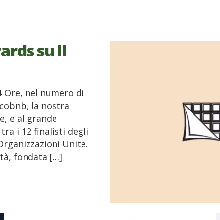
rds su Il
24 Ore, nel numero di
Ecobnb, la nostra
e, e al grande
a i 12 finalisti degli
rganizzazioni Unite.
età, fondata […]