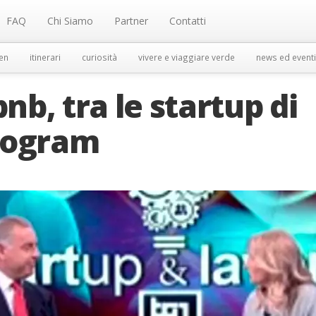
FAQ
Chi Siamo
Partner
Contatti
en
itinerari
curiosità
vivere e viaggiare verde
news ed eventi
bnb, tra le startup di
rogram