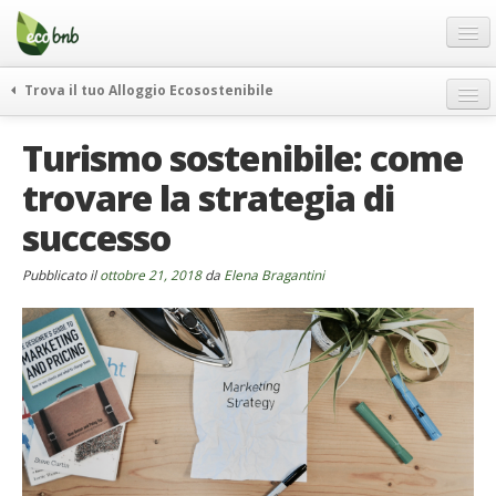
Menu
Salta
al
contenuto
Blog
Trova il tuo Alloggio Ecosostenibile
Offerte Speciali
weekend green
Turismo sostenibile: come
Regali
itinerari
trovare la strategia di
FAQ
curiosità
successo
vivere e viaggiare verde
Chi Siamo
news ed eventi
Partner
Pubblicato il
ottobre 21, 2018
da
Elena Bragantini
ecohotel
Contatti
rassegna stampa
Italiano
German
English
Spanish