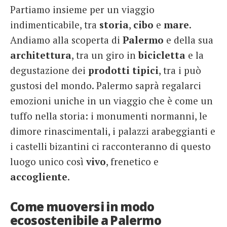
Partiamo insieme per un viaggio
French
indimenticabile, tra
storia
,
cibo
e
mare
.
Italiano
Andiamo alla scoperta di
Palermo
e della sua
architettura
, tra un giro in
bicicletta
e la
degustazione dei
prodotti
tipici
, tra i può
gustosi del mondo. Palermo saprà regalarci
emozioni uniche in un viaggio che è come un
tuffo nella storia: i monumenti normanni, le
dimore rinascimentali, i palazzi arabeggianti e
i castelli bizantini ci racconteranno di questo
luogo unico così
vivo
, frenetico e
accogliente
.
Come muoversi in modo
ecosostenibile a Palermo