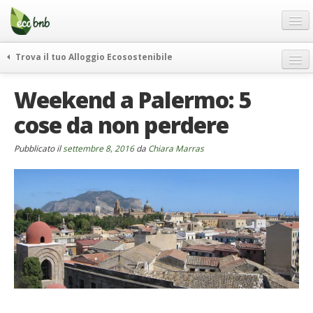
Menu
Salta
al
contenuto
Blog
Trova il tuo Alloggio Ecosostenibile
Offerte Speciali
weekend green
Weekend a Palermo: 5
Regali
itinerari
cose da non perdere
FAQ
curiosità
vivere e viaggiare verde
Chi Siamo
Pubblicato il
settembre 8, 2016
da
Chiara Marras
news ed eventi
Partner
ecohotel
Contatti
rassegna stampa
Italiano
German
English
Spanish