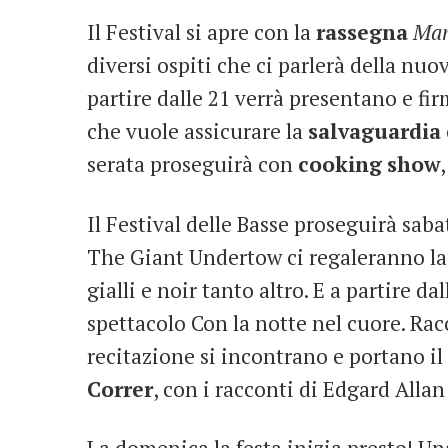
Il Festival si apre con la
rassegna
Man
diversi ospiti che ci parlerà della nuo
partire dalle 21 verrà presentano e f
che vuole assicurare la
salvaguardia
serata proseguirà con
cooking
show
Il Festival delle Basse proseguirà saba
The Giant Undertow ci regaleranno la l
gialli e noir tanto altro. E a partire da
spettacolo Con la notte nel cuore. Rac
recitazione si incontrano e portano il
Correr
, con i racconti di Edgard All
La domenica la festa inizia presto! Un