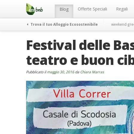
Menu
Salta
al
Offerte Speciali
Regali
Blog
contenuto
Trova il tuo Alloggio Ecosostenibile
weekend gre
Festival delle Ba
teatro e buon ci
Pubblicato il
maggio 30, 2016
da
Chiara Marras