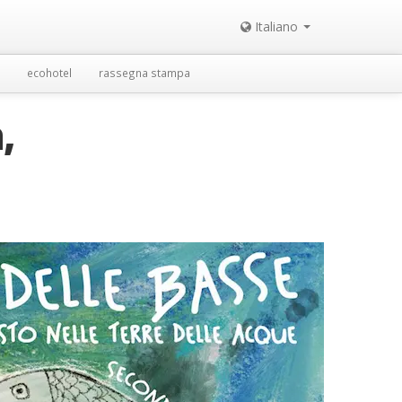
Italiano
ecohotel
rassegna stampa
,