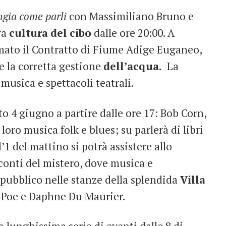
gia come parli
con Massimiliano Bruno e
va
cultura
del
cibo
dalle ore 20:00. A
irmato il Contratto di Fiume Adige Euganeo,
e la corretta gestione
dell’acqua.
La
, musica e spettacoli teatrali.
to 4 giugno a partire dalle ore 17: Bob Corn,
oro musica folk e blues; su parlerà di libri
ll’1 del mattino si potrà assistere allo
conti del mistero, dove musica e
 pubblico nelle stanze della splendida
Villa
an Poe e Daphne Du Maurier.
a lunghissima serie di eventi dalle 8 di