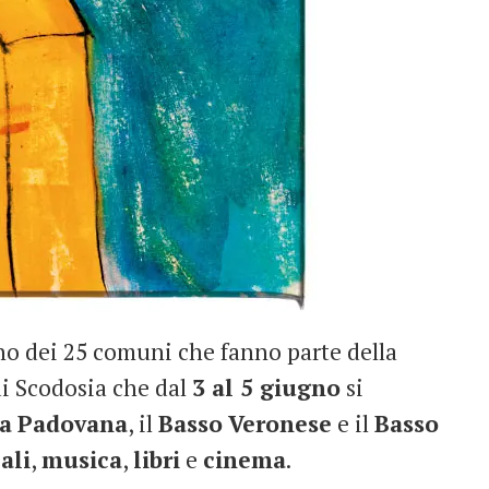
no dei 25 comuni che fanno parte della
di Scodosia che dal
3 al 5 giugno
si
a
Padovana
, il
Basso
Veronese
e il
Basso
ali
,
musica
,
libri
e
cinema
.