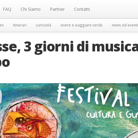
FAQ
Chi Siamo
Partner
Contatti
en
itinerari
curiosità
vivere e viaggiare verde
news ed eventi
sse, 3 giorni di musica
bo