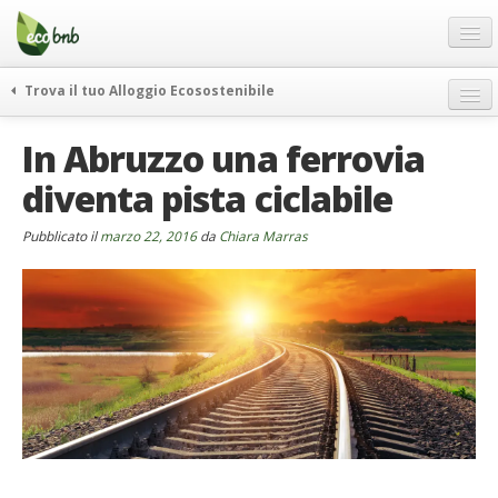
Menu
Salta
al
contenuto
Blog
Trova il tuo Alloggio Ecosostenibile
Offerte Speciali
weekend green
In Abruzzo una ferrovia
Regali
itinerari
diventa pista ciclabile
FAQ
curiosità
vivere e viaggiare verde
Chi Siamo
Pubblicato il
marzo 22, 2016
da
Chiara Marras
news ed eventi
Partner
ecohotel
Contatti
rassegna stampa
Italiano
German
English
Spanish