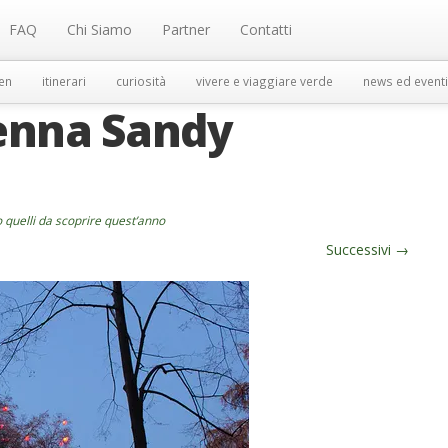
FAQ
Chi Siamo
Partner
Contatti
en
itinerari
curiosità
vivere e viaggiare verde
news ed eventi
ienna Sandy
o quelli da scoprire quest’anno
Successivi
→