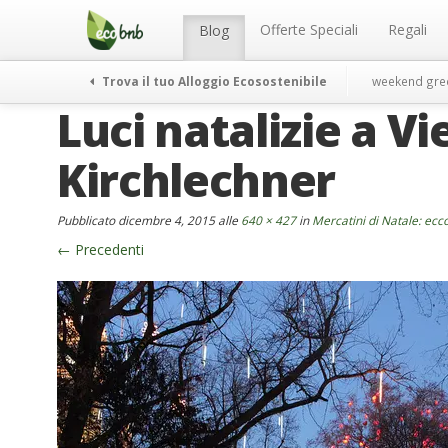
Menu
Salta
al
Offerte Speciali
Regali
Blog
contenuto
Trova il tuo Alloggio Ecosostenibile
weekend gre
Luci natalizie a V
Kirchlechner
Pubblicato
dicembre 4, 2015
alle
640 × 427
in
Mercatini di Natale: ecc
←
Precedenti